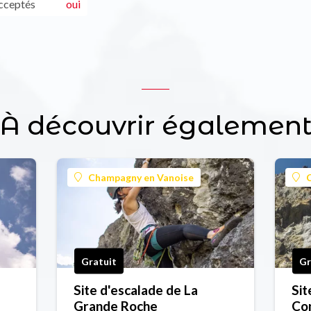
cceptés
oui
À découvrir égalemen
Champagny en Vanoise
Gratuit
Gr
Site d'escalade de La
Sit
Grande Roche
Con