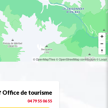
© OpenMapTiles
© OpenStreetMap contributors
© Loopi
Office de tourisme
04 79 55 06 55