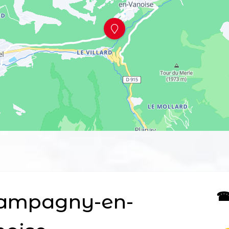
☎ 
ampagny-en-