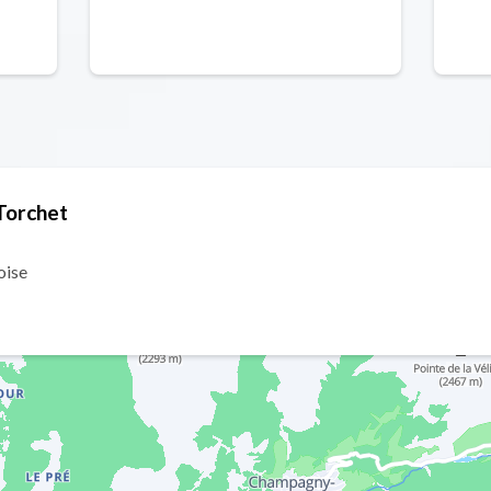
Ma
 Torchet
oise