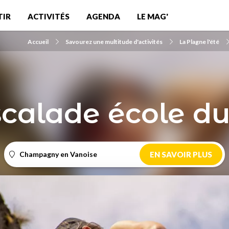
TIR
ACTIVITÉS
AGENDA
LE MAG'
Accueil
Savourez une multitude d'activités
La Plagne l'été
scalade école d
Champagny en Vanoise
EN SAVOIR PLUS