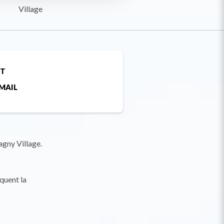
Village
ET
MAIL
agny Village.
quent la