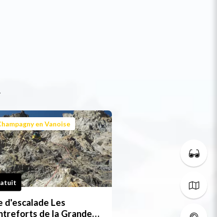
t
Champagny en Vanoise
atuit
e d'escalade Les
treforts de la Grande