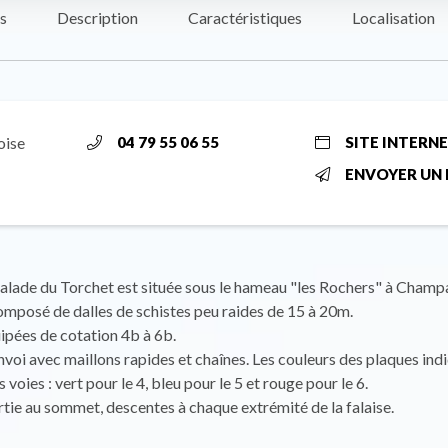
s
Description
Caractéristiques
Localisation
oise
04 79 55 06 55
SITE INTERN
ENVOYER UN 
calade du Torchet est située sous le hameau "les Rochers" à Champ
composé de dalles de schistes peu raides de 15 à 20m.
ipées de cotation 4b à 6b.
nvoi avec maillons rapides et chaînes. Les couleurs des plaques indi
s voies : vert pour le 4, bleu pour le 5 et rouge pour le 6.
rtie au sommet, descentes à chaque extrémité de la falaise.