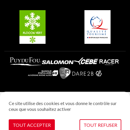
Groupes et séminaires
Belle Plagne
Plagne Villages
Plagne Aime 2000
Mentions légales
Ce site utilise des cookies et vous donne le contrôle sur
Politique vie privée
ceux que vous souhaitez activer
Réalisation: StudioJuillet
Gestion des cookies
TOUT ACCEPTER
TOUT REFUSER