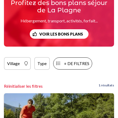
Profitez des bons plans séjour
de La Plagne
Hébergement, transport, activités, forfait...
VOIR LES BONS PLANS
Village
Type
+ DE FILTRES
1 résultats
Réinitialiser les filtres