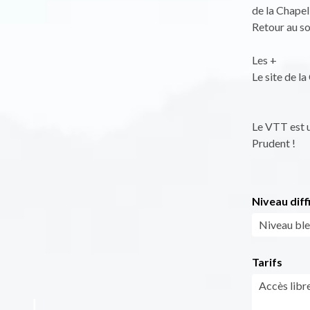
de la Chapel
Retour au so
Les +
Le site de l
Le VTT est u
Prudent !
Niveau diff
Niveau bl
Tarifs
Accès libr