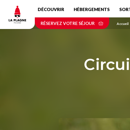
Aller
DÉCOUVRIR
HÉBERGEMENTS
SOR
au
contenu
RÉSERVEZ VOTRE SÉJOUR
principal
Accueil
Circu