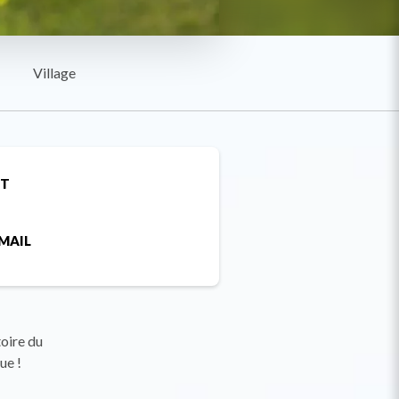
Village
ET
MAIL
toire du
ue !