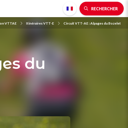
RECHERCHER
ion VTTAE
Itinéraires VTT-E
Circuit VTT-AE : Alpages du Bozelet
ges du