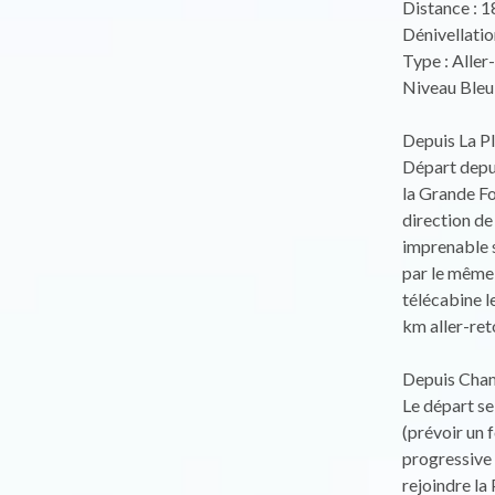
Distance : 
Dénivellatio
Type : Aller
Niveau Bleu 
Depuis La Pl
Départ depui
la Grande Fo
direction de
imprenable s
par le même 
télécabine le
km aller-ret
Depuis Cha
Le départ s
(prévoir un 
progressive 
rejoindre la