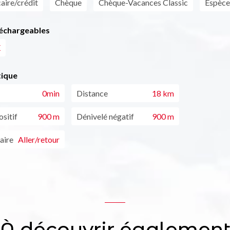
aire/crédit
Chèque
Chèque-Vacances Classic
Espèce
léchargeables
X
tique
0min
Distance
18 km
sitif
900 m
Dénivelé négatif
900 m
aire
Aller/retour
À découvrir égalemen