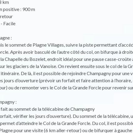
18 km
n positive : 900 m
-retour
- Facile
agne :
s le sommet de Plagne Villages, suivre la piste permettant d’accéd
rcle. Après avoir basculé de l’autre côté du col, on bifurque à droit
 la Chapelle du Bozelet, endroit idéal pour une pause casse-croûte
ur les glaciers de la Vanoise. On revient ensuite sous le col de la G
itinéraire. De là, il est possible de rejoindre Champagny pour une vi
s jours d’ouverture (prévoir un forfait et faire attention à l’horaire,
our) ou de remonter vers le Col de la Grande Forcle pour revenir su
mpagny :
e fait au sommet de la télécabine de Champagny
forfait, vérifier les jours d’ouverture). Du sommet de la télécabine,
permet d’atteindre le Col de la Grande Forcle. Du col, il est possibl
 Plagne pour une visite (6 km aller-retour) ou de bifurquer à gauche