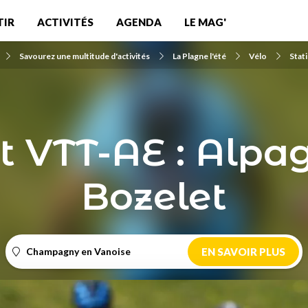
TIR
ACTIVITÉS
AGENDA
LE MAG'
Savourez une multitude d'activités
La Plagne l'été
Vélo
Stat
it VTT-AE : Alpa
Bozelet
Champagny en Vanoise
EN SAVOIR PLUS