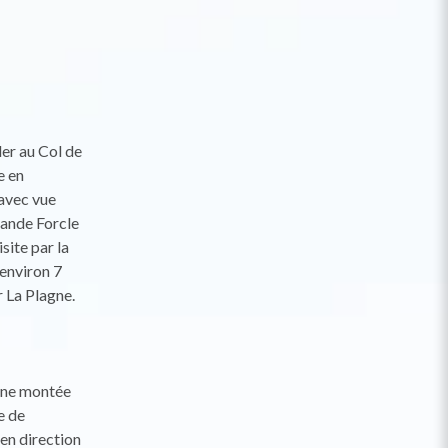
er au Col de
e en
 avec vue
rande Forcle
site par la
 environ 7
r La Plagne.
 une montée
e de
 en direction