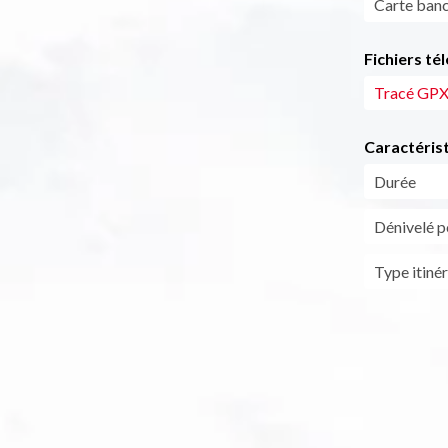
Carte banc
Fichiers té
Tracé GP
Caractéris
Durée
Dénivelé po
Type itinér