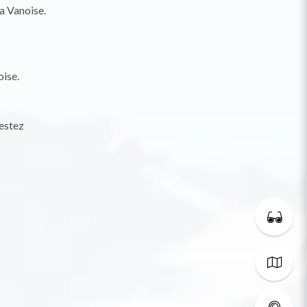
a Vanoise.
oise.
Restez