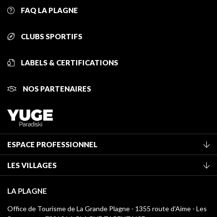
FAQ LA PLAGNE
CLUBS SPORTIFS
LABELS & CERTIFICATIONS
NOS PARTENAIRES
ESPACE PROFESSIONNEL
Adhérer à l'office de tourisme
LES VILLAGES
Classement des meublés
La Plagne Vallée
Taxe de séjour
LA PLAGNE
Champagny-en-Vanoise
Médiathèque
Office de Tourisme de La Grande Plagne - 1355 route d’Aime - Les
Montchavin - Les Coches