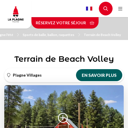
Aller
au
contenu
RÉSERVEZ VOTRE SÉJOUR
principal
gne l'été
Sports de balle, ballon, raquettes
Terrain de Beach Volley
Terrain de Beach Volley
Plagne Villages
EN SAVOIR PLUS