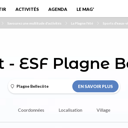
TIR
ACTIVITÉS
AGENDA
LE MAG'
Savourez une multitude d'activités
La Plagne l'été
Sports d'eaux-v
t - ESF Plagne B
Plagne Bellecôte
EN SAVOIR PLUS
Coordonnées
Localisation
Village