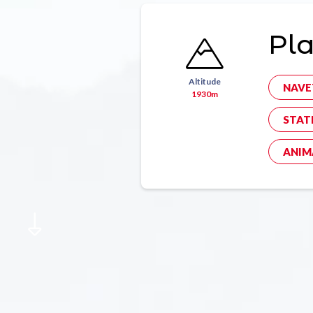
Pla
Altitude
NAVE
1930m
STAT
ANIM