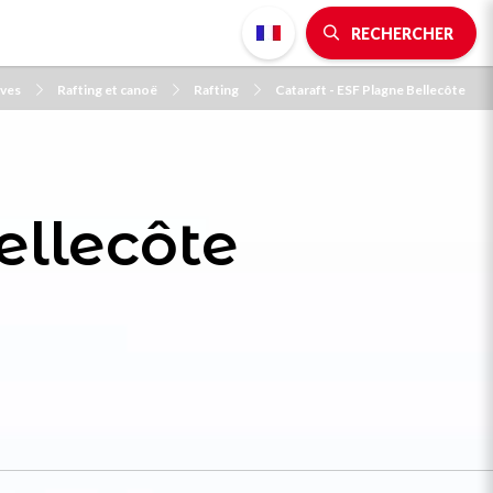
RECHERCHER
ives
Rafting et canoë
Rafting
Cataraft - ESF Plagne Bellecôte
ellecôte