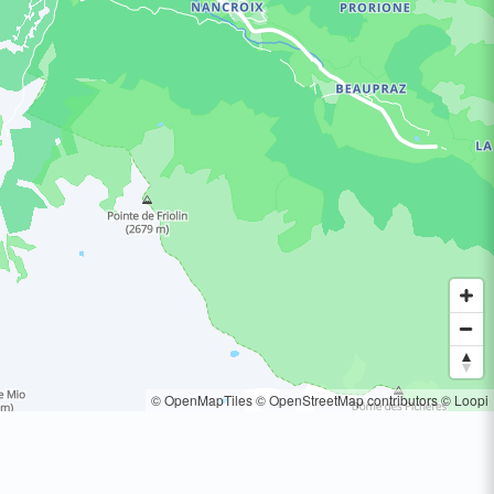
© OpenMapTiles
© OpenStreetMap contributors
© Loopi