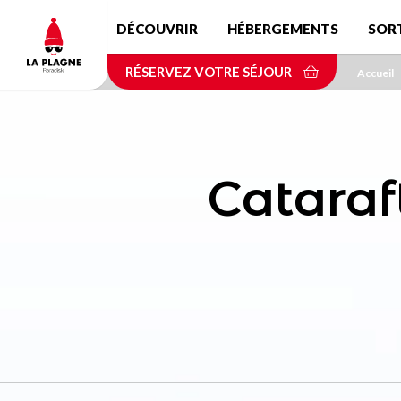
Aller
DÉCOUVRIR
HÉBERGEMENTS
SOR
au
contenu
RÉSERVEZ VOTRE SÉJOUR
principal
Accueil
Cataraf