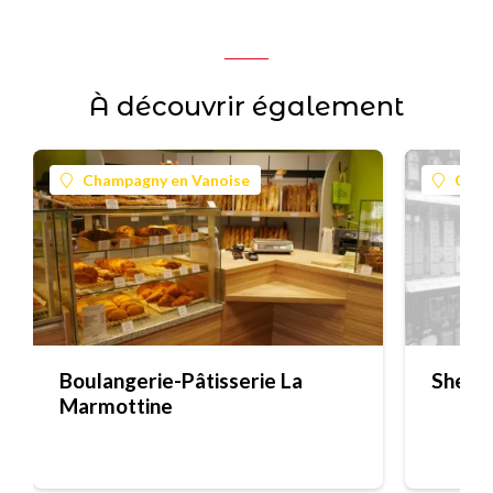
À découvrir également
Champagny en Vanoise
Cham
Boulangerie-Pâtisserie La
Sherpa
Marmottine