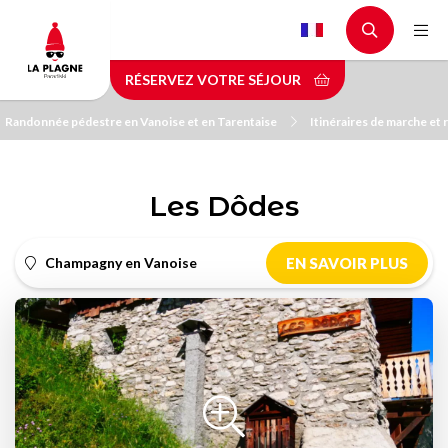
Aller
au
contenu
RÉSERVEZ VOTRE SÉJOUR
principal
Randonnée pédestre en Vanoise et en Tarentaise
Itinéraires de marche et
Les Dôdes
Champagny en Vanoise
EN SAVOIR PLUS