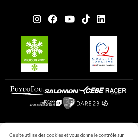
Plagne Bellecôte
Salle de presse
Plagne Centre
Charte des Acteurs Engagés
Plagne Soleil
Groupes et séminaires
Belle Plagne
Plagne Villages
Plagne Aime 2000
Mentions légales
Ce site utilise des cookies et vous donne le contrôle sur