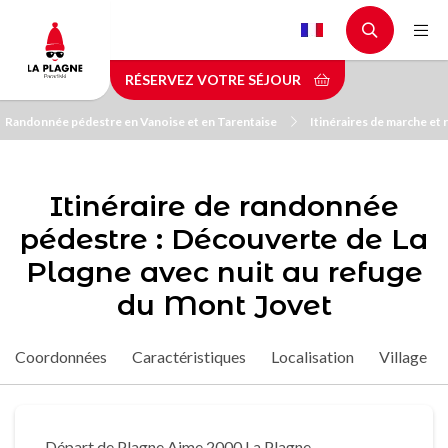
Aller
au
contenu
RÉSERVEZ VOTRE SÉJOUR
principal
Randonnée pédestre en Vanoise et en Tarentaise
Itinéraires de marche et
Itinéraire de randonnée
pédestre : Découverte de La
Plagne avec nuit au refuge
du Mont Jovet
Coordonnées
Caractéristiques
Localisation
Village
Départ de Plagne Aime 2000 La Plagne