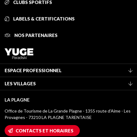
CLUBS SPORTIFS
LABELS & CERTIFICATIONS
NOS PARTENAIRES
ESPACE PROFESSIONNEL
Adhérer à l'office de tourisme
LES VILLAGES
Classement des meublés
La Plagne Vallée
Taxe de séjour
LA PLAGNE
Montchavin - Les Coches
Médiathèque
Office de Tourisme de La Grande Plagne - 1355 route d’Aime - Les
Champagny-en-Vanoise
Provagnes - 73210 LA PLAGNE TARENTAISE
Logos La Plagne
Montalbert
Accès Wifi
CONTACTS ET HORAIRES
Plagne 1800
Maison des Propriétaires