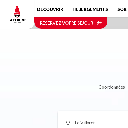
Aller
DÉCOUVRIR
HÉBERGEMENTS
SOR
au
contenu
RÉSERVEZ VOTRE SÉJOUR
principal
Coordonnées
Le Villaret