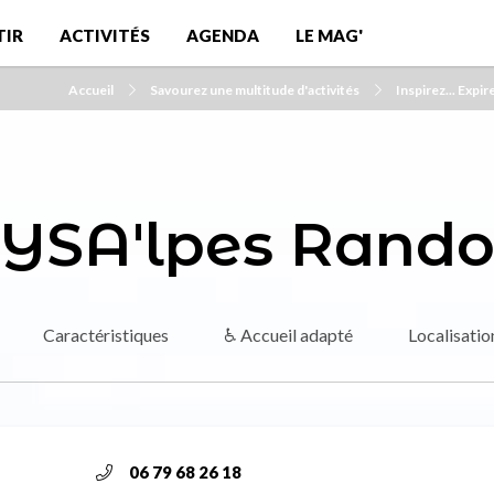
TIR
ACTIVITÉS
AGENDA
LE MAG'
Accueil
Savourez une multitude d'activités
Inspirez... Expire
YSA'lpes Rand
Caractéristiques
♿ Accueil adapté
Localisatio
06 79 68 26 18