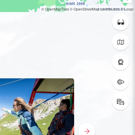
© OpenMapTiles
© OpenStreetMap contributors
© Loopi