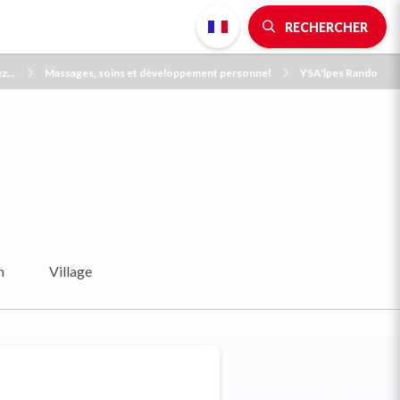
RECHERCHER
z...
Massages, soins et développement personnel
YSA'lpes Rando
o
n
Village