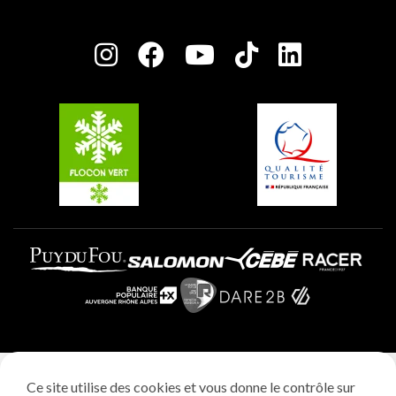
Plagne Bellecôte
Salle de presse
Plagne Centre
Charte des Acteurs Engagés
Plagne Soleil
Groupes et séminaires
Belle Plagne
Plagne Villages
Plagne Aime 2000
Mentions légales
Ce site utilise des cookies et vous donne le contrôle sur