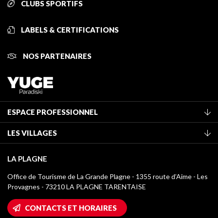
CLUBS SPORTIFS
LABELS & CERTIFICATIONS
NOS PARTENAIRES
ESPACE PROFESSIONNEL
Adhérer à l'office de tourisme
LES VILLAGES
Classement des meublés
La Plagne Vallée
Taxe de séjour
LA PLAGNE
Champagny-en-Vanoise
Médiathèque
Office de Tourisme de La Grande Plagne - 1355 route d’Aime - Les
Montchavin - Les Coches
Provagnes - 73210 LA PLAGNE TARENTAISE
Logos La Plagne
Montalbert
Accès Wifi
CONTACTS ET HORAIRES
Plagne 1800
Maison des Propriétaires