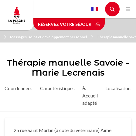
Aller
au
contenu
RÉSERVEZ VOTRE SÉJOUR
principal
Massages, soins et développement personnel
Thérapie manuelle Savo
Thérapie manuelle Savoie -
Marie Lecrenais
Coordonnées
Caractéristiques
♿
Localisation
Accueil
adapté
25 rue Saint Martin (à côté du vétérinaire) Aime