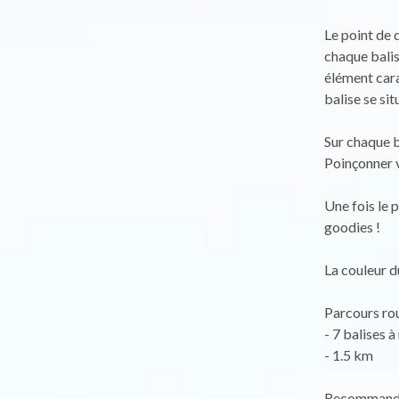
Le point de 
chaque balis
élément carac
balise se sit
Sur chaque b
Poinçonner v
Une fois le 
goodies !
La couleur d
Parcours rou
- 7 balises à
- 1.5 km
Recommanda