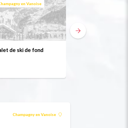
Champagny en Vanoise
Champagny en Vanoi
let de ski de fond
Espace Glacialis - 
d'interprétation d
glaciers
Champagny en Vanoise