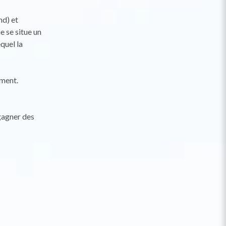
nd) et
e se situe un
quel la
ement.
 gagner des