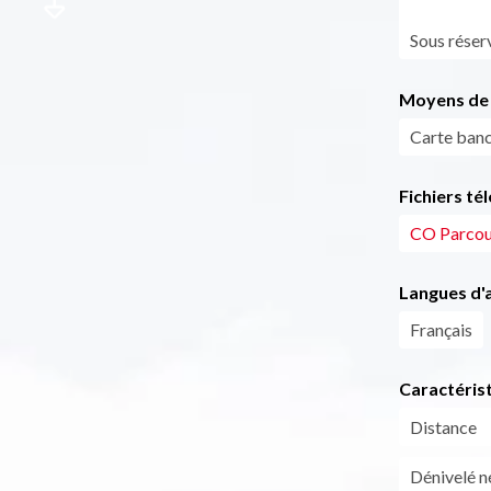
Sous réser
Moyens de 
Carte banc
Fichiers té
CO Parcou
Langues d'a
Français
Caractéris
Distance
Dénivelé n