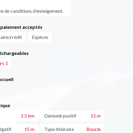
ve de conditions d'enneigement.
paiement acceptés
aire/crédit
Espèces
léchargeables
rs 1
ccueil
tique
1.5 km
Dénivelé positif
15 m
égatif
15 m
Type itinéraire
Boucle