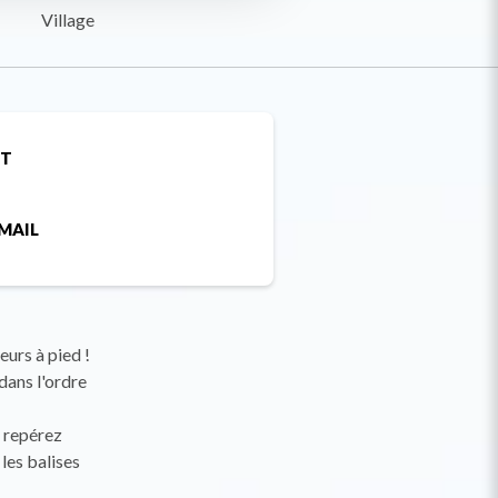
Village
ET
MAIL
urs à pied !
dans l'ordre
t repérez
les balises