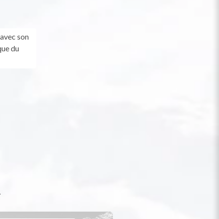
 avec son
que du
t