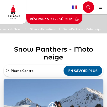
Aller
au
contenu
RÉSERVEZ VOTRE SÉJOUR
principal
coeur de l'hiver
Glisses alternatives
Snow Panthers - Moto neige
Snow Panthers - Moto
neige
Plagne Centre
EN SAVOIR PLUS