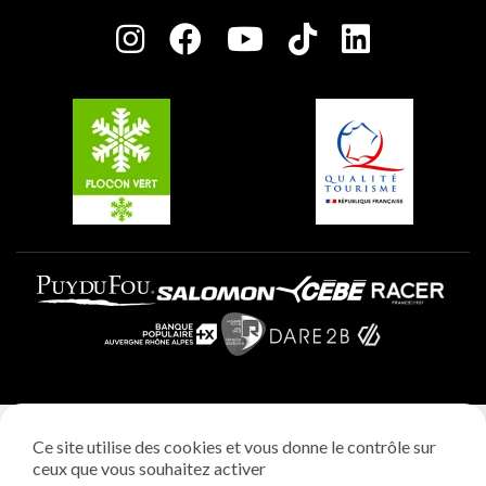
Salle de presse
Plagne Centre
Charte des Acteurs Engagés
Plagne Soleil
Groupes et séminaires
Belle Plagne
Plagne Villages
Plagne Aime 2000
Mentions légales
Ce site utilise des cookies et vous donne le contrôle sur
Politique vie privée
ceux que vous souhaitez activer