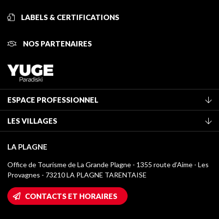
LABELS & CERTIFICATIONS
NOS PARTENAIRES
ESPACE PROFESSIONNEL
Adhérer à l'office de tourisme
LES VILLAGES
Classement des meublés
La Plagne Vallée
Taxe de séjour
LA PLAGNE
Montchavin - Les Coches
Médiathèque
Office de Tourisme de La Grande Plagne - 1355 route d’Aime - Les
Champagny-en-Vanoise
Provagnes - 73210 LA PLAGNE TARENTAISE
Logos La Plagne
Montalbert
Accès Wifi
CONTACTS ET HORAIRES
Plagne 1800
Maison des Propriétaires
Plagne Bellecôte