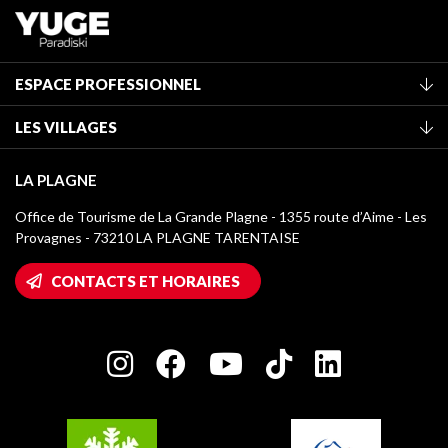
ESPACE PROFESSIONNEL
Adhérer à l'office de tourisme
LES VILLAGES
Classement des meublés
La Plagne Vallée
Taxe de séjour
LA PLAGNE
Champagny-en-Vanoise
Médiathèque
Office de Tourisme de La Grande Plagne - 1355 route d’Aime - Les
Montchavin - Les Coches
Provagnes - 73210 LA PLAGNE TARENTAISE
Logos La Plagne
Montalbert
Accès Wifi
CONTACTS ET HORAIRES
Plagne 1800
Maison des Propriétaires
Plagne Bellecôte
Salle de presse
Plagne Centre
Charte des Acteurs Engagés
Plagne Soleil
Groupes et séminaires
Belle Plagne
Plagne Villages