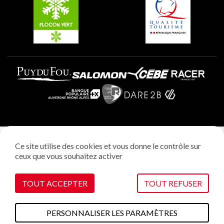
Plagne Aime 2000
Mentions légales
Ce site utilise des cookies et vous donne le contrôle sur
Politique vie privée
ceux que vous souhaitez activer
Réalisation: StudioJuillet
Gestion des cookies
TOUT ACCEPTER
TOUT REFUSER
PERSONNALISER LES PARAMÈTRES