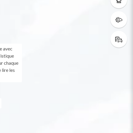
le avec
istique
Sur chaque
lire les