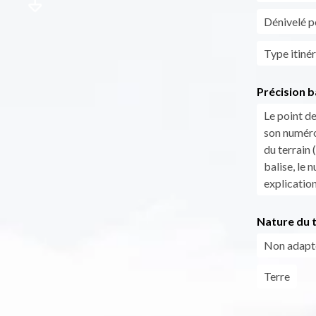
Dénivelé po
Type itinér
Précision b
Le point de
son numéro
du terrain 
balise, le 
explicatio
Nature du t
Non adapt
Terre