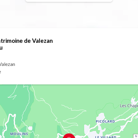
atrimoine de Valezan
u
Valezan
e