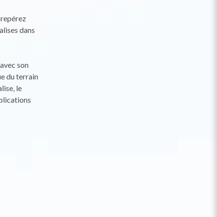
t repérez
alises dans
 avec son
e du terrain
lise, le
plications