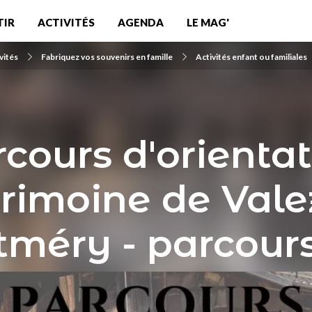
TIR
ACTIVITÉS
AGENDA
LE MAG'
vités
Fabriquez vos souvenirs en famille
Activités enfant ou familiales
cours d'orienta
rimoine de Val
méry - parcours