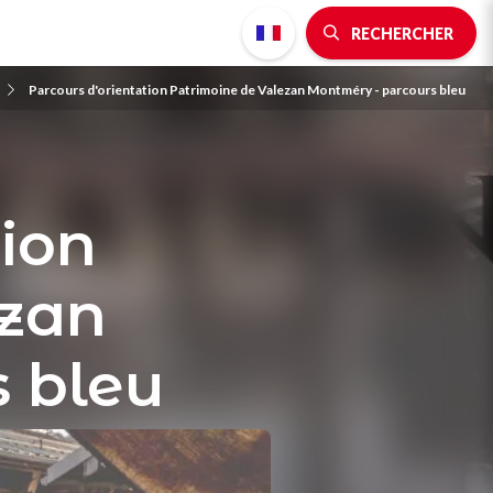
RECHERCHER
Parcours d'orientation Patrimoine de Valezan Montméry - parcours bleu
tion
ezan
 bleu