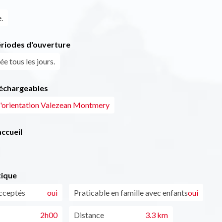
.
ériodes d'ouverture
ée tous les jours.
léchargeables
'orientation Valezean Montmery
ccueil
tique
cceptés
oui
Praticable en famille avec enfants
oui
2h00
Distance
3.3 km