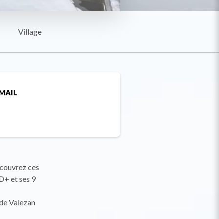
Village
MAIL
écouvrez ces
D+ et ses 9
 de Valezan