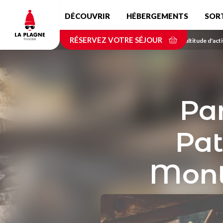
Aller
DÉCOUVRIR
HÉBERGEMENTS
SOR
au
contenu
RÉSERVEZ VOTRE SÉJOUR
principal
Accueil
Savourez une multitude d'acti
Par
Pat
Mont