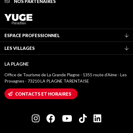
NOS PARTENAIRES
ESPACE PROFESSIONNEL
Adhérer à l'office de tourisme
LES VILLAGES
Classement des meublés
La Plagne Vallée
Taxe de séjour
LA PLAGNE
Champagny-en-Vanoise
Médiathèque
Office de Tourisme de La Grande Plagne - 1355 route d’Aime - Les
Montchavin - Les Coches
Provagnes - 73210 LA PLAGNE TARENTAISE
Logos La Plagne
Montalbert
Accès Wifi
CONTACTS ET HORAIRES
Plagne 1800
Maison des Propriétaires
Plagne Bellecôte
Salle de presse
Plagne Centre
Charte des Acteurs Engagés
Plagne Soleil
Groupes et séminaires
Belle Plagne