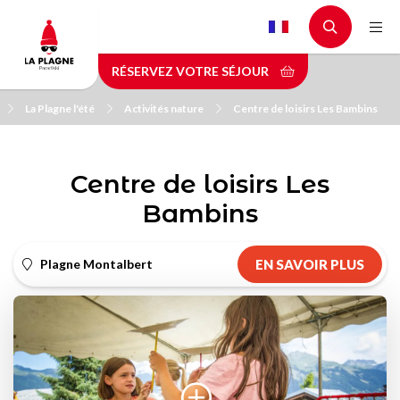
Aller
au
contenu
RÉSERVEZ VOTRE SÉJOUR
principal
La Plagne l'été
Activités nature
Centre de loisirs Les Bambins
Centre de loisirs Les
Bambins
Plagne Montalbert
EN SAVOIR PLUS