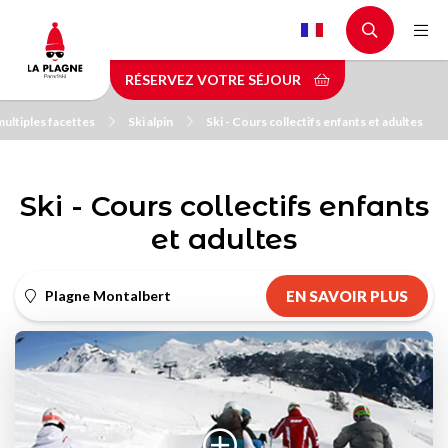
Aller
au
contenu
RÉSERVEZ VOTRE SÉJOUR
principal
multiples facettes
Ski alpin
Ski - Cours collectifs enfants et adultes
Ski - Cours collectifs enfants
et adultes
Plagne Montalbert
EN SAVOIR PLUS