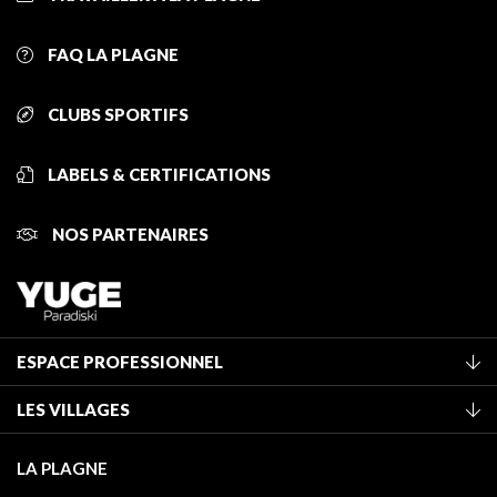
FAQ LA PLAGNE
CLUBS SPORTIFS
LABELS & CERTIFICATIONS
NOS PARTENAIRES
ESPACE PROFESSIONNEL
Adhérer à l'office de tourisme
LES VILLAGES
Classement des meublés
La Plagne Vallée
Taxe de séjour
LA PLAGNE
Montchavin - Les Coches