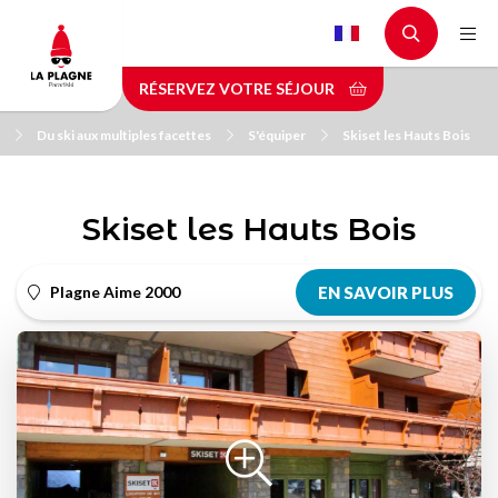
Aller
au
contenu
RÉSERVEZ VOTRE SÉJOUR
principal
Du ski aux multiples facettes
S'équiper
Skiset les Hauts Bois
Skiset les Hauts Bois
Plagne Aime 2000
EN SAVOIR PLUS