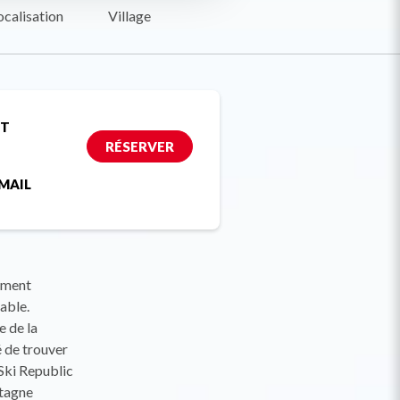
ocalisation
Village
ET
RÉSERVER
MAIL
ement
able.
e de la
é de trouver
Ski Republic
ntagne