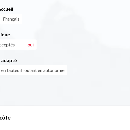
ccueil
Français
tique
cceptés
oui
 adapté
 en fauteuil roulant en autonomie
ecôte