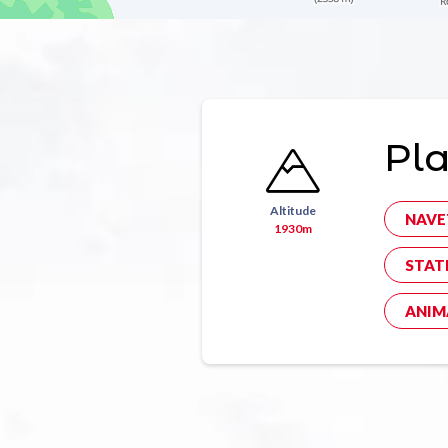
Pla
Altitude
NAVE
1930m
STAT
ANIM