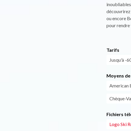
inoubliables
découvrirez
ou encore B
pour rendre 
Tarifs
Jusqu'à -6
Moyens de 
American 
Chèque-Va
Fichiers té
Logo Ski R