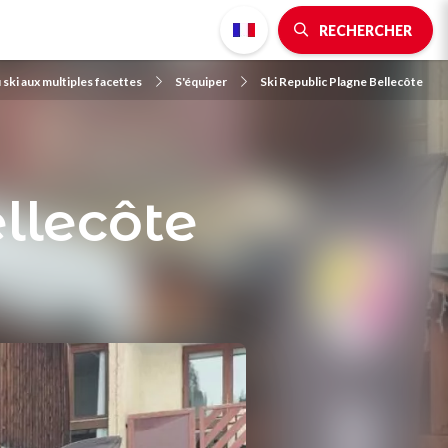
RECHERCHER
 ski aux multiples facettes
S'équiper
Ski Republic Plagne Bellecôte
llecôte