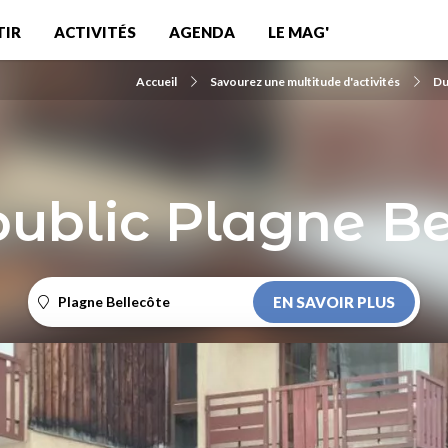
TIR
ACTIVITÉS
AGENDA
LE MAG'
Accueil
Savourez une multitude d'activités
Du
public Plagne Be
Plagne Bellecôte
EN SAVOIR PLUS