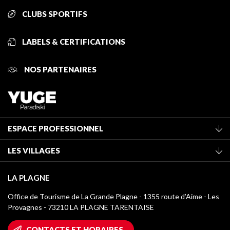
CLUBS SPORTIFS
LABELS & CERTIFICATIONS
NOS PARTENAIRES
ESPACE PROFESSIONNEL
Adhérer à l'office de tourisme
LES VILLAGES
Classement des meublés
La Plagne Vallée
Taxe de séjour
LA PLAGNE
Montchavin - Les Coches
Médiathèque
Office de Tourisme de La Grande Plagne - 1355 route d’Aime - Les
Champagny-en-Vanoise
Provagnes - 73210 LA PLAGNE TARENTAISE
Logos La Plagne
Montalbert
Accès Wifi
CONTACTS ET HORAIRES