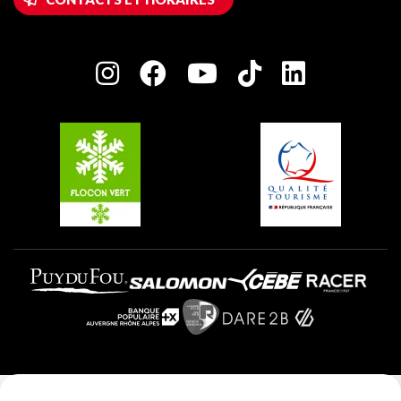
Plagne 1800
Maison des Propriétaires
Plagne Bellecôte
Salle de presse
Plagne Centre
Charte des Acteurs Engagés
Plagne Soleil
Groupes et séminaires
Belle Plagne
Plagne Villages
Plagne Aime 2000
Mentions légales