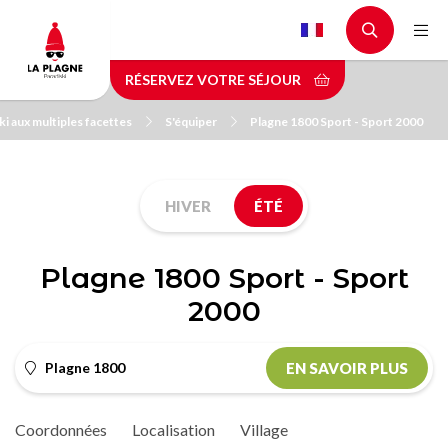
Aller
au
contenu
RÉSERVEZ VOTRE SÉJOUR
principal
ki aux multiples facettes
S'équiper
Plagne 1800 Sport - Sport 2000
HIVER
ÉTÉ
Plagne 1800 Sport - Sport
2000
Plagne 1800
EN SAVOIR PLUS
Coordonnées
Localisation
Village