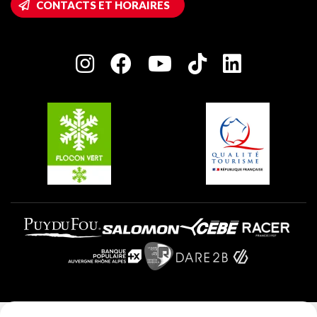
CONTACTS ET HORAIRES
Plagne 1800
Maison des Propriétaires
Plagne Bellecôte
Salle de presse
Plagne Centre
Charte des Acteurs Engagés
Plagne Soleil
Groupes et séminaires
Belle Plagne
Plagne Villages
Plagne Aime 2000