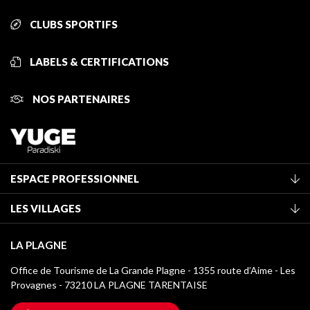
CLUBS SPORTIFS
LABELS & CERTIFICATIONS
NOS PARTENAIRES
ESPACE PROFESSIONNEL
Adhérer à l'office de tourisme
LES VILLAGES
Classement des meublés
La Plagne Vallée
Taxe de séjour
LA PLAGNE
Montchavin - Les Coches
Médiathèque
Office de Tourisme de La Grande Plagne - 1355 route d’Aime - Les
Champagny-en-Vanoise
Provagnes - 73210 LA PLAGNE TARENTAISE
Logos La Plagne
Montalbert
Accès Wifi