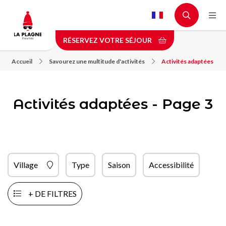
Aller
au
contenu
RÉSERVEZ VOTRE SÉJOUR
principal
Accueil
Savourez une multitude d'activités
Activités adaptées
Activités adaptées - Page 3
Village
Type
Saison
Accessibilité
+ DE FILTRES