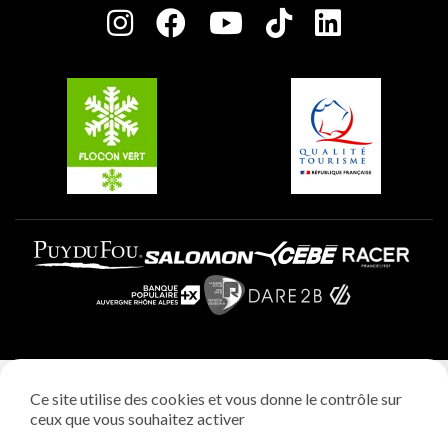
Plagne Centre
Charte des Acteurs Engagés
Plagne Soleil
Groupes et séminaires
Belle Plagne
Plagne Villages
Plagne Aime 2000
Mentions légales
Ce site utilise des cookies et vous donne le contrôle sur
Politique vie privée
ceux que vous souhaitez activer
Réalisation: StudioJuillet