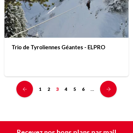
Trio de Tyroliennes Géantes - ELPRO
…
1
2
3
4
5
6
Recevez nos bons plans par mail