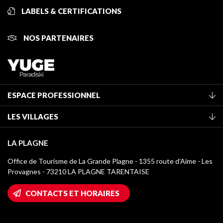
LABELS & CERTIFICATIONS
NOS PARTENAIRES
ESPACE PROFESSIONNEL
Adhérer à l'office de tourisme
LES VILLAGES
Classement des meublés
La Plagne Vallée
Taxe de séjour
LA PLAGNE
Montchavin - Les Coches
Médiathèque
Office de Tourisme de La Grande Plagne - 1355 route d’Aime - Les
Champagny-en-Vanoise
Provagnes - 73210 LA PLAGNE TARENTAISE
Logos La Plagne
Montalbert
Accès Wifi
CONTACTS ET HORAIRES
Plagne 1800
Maison des Propriétaires
Plagne Bellecôte
Salle de presse