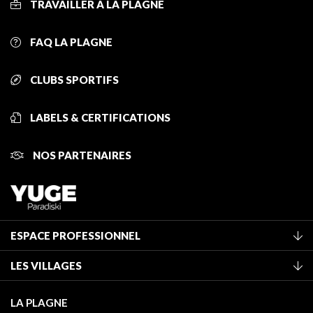
TRAVAILLER À LA PLAGNE
FAQ LA PLAGNE
CLUBS SPORTIFS
LABELS & CERTIFICATIONS
NOS PARTENAIRES
ESPACE PROFESSIONNEL
Adhérer à l'office de tourisme
LES VILLAGES
Classement des meublés
La Plagne Vallée
Taxe de séjour
LA PLAGNE
Montchavin - Les Coches