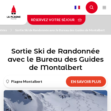
Aller
au
contenu
RÉSERVEZ VOTRE SÉJOUR
principal
ptées
Sortie Ski de Randonnée avec le Bureau des Guides de Montalbert
Sortie Ski de Randonnée
avec le Bureau des Guides
de Montalbert
Plagne Montalbert
EN SAVOIR PLUS