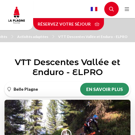
Aller
au
contenu
RÉSERVEZ VOTRE SÉJOUR
principal
vités
Activités adaptées
VTT Descentes Vallée et Enduro - ELPRO
VTT Descentes Vallée et
Enduro - ELPRO
Belle Plagne
EN SAVOIR PLUS