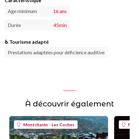
Caractéristique
Age minimum
16 ans
Durée
45min
♿ Tourisme adapté
Prestations adaptées pour déficience auditive
À découvrir également
Montchavin - Les Coches
Mont