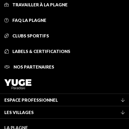
TRAVAILLER À LA PLAGNE
FAQ LA PLAGNE
CLUBS SPORTIFS
LABELS & CERTIFICATIONS
NOS PARTENAIRES
ESPACE PROFESSIONNEL
Adhérer à l'office de tourisme
LES VILLAGES
Classement des meublés
La Plagne Vallée
Taxe de séjour
LA PLAGNE