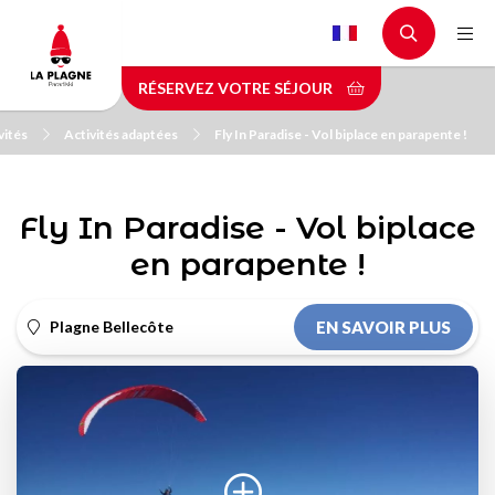
Aller
au
contenu
RÉSERVEZ VOTRE SÉJOUR
principal
vités
Activités adaptées
Fly In Paradise - Vol biplace en parapente !
Fly In Paradise - Vol biplace
en parapente !
Plagne Bellecôte
EN SAVOIR PLUS