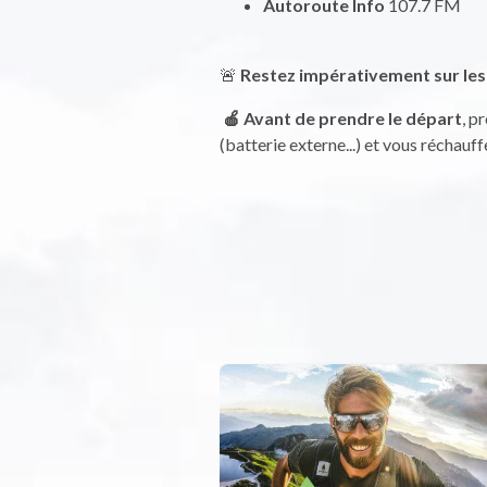
Autoroute Info
107.7 FM
🚨
Restez impérativement sur les 
🍎 Avant de prendre le départ
, p
(batterie externe...) et vous réchauf