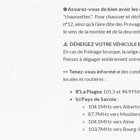
❄️ Assurez-vous de bien avoir le
"chaussettes". Pour chausser et déc
n°12, ainsi qu’à l’aire dite des Prova
le sens de la montée
et
de la descent
⚠️ DÉNEIGEZ VOTRE VÉHICULE E
En cas de freinage brusque, la neige 
Pensez à dégager entièrement votre 
👀
Tenez-vous informé·e
des condi
locales et routières :
R’La Plagne
101.5 et 94.9 FM
Ici Pays de Savoie
:
104.1MHz vers Albertvi
87.7MHz vers Moutiers
104.1MHz vers Aime
103.7MHz vers Bourg-S