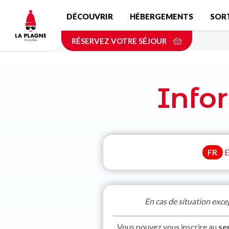
Aller
DÉCOUVRIR
HÉBERGEMENTS
SOR
au
contenu
RÉSERVEZ VOTRE SÉJOUR
principal
Info
FR
E
En cas de situation exce
Vous pouvez vous inscrire au
se