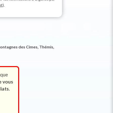
nt
).
, Montagnes des Cimes, Thémis,
sque
e vous
iats.