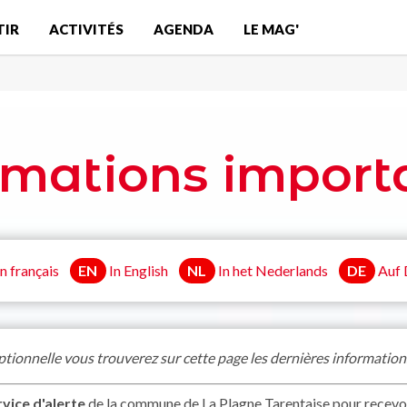
TIR
ACTIVITÉS
AGENDA
LE MAG'
rmations import
n français
EN
In English
NL
In het Nederlands
DE
Auf 
ptionnelle vous trouverez sur cette page les dernières informations
rvice d'alerte
de la commune de La Plagne Tarentaise pour recevoir