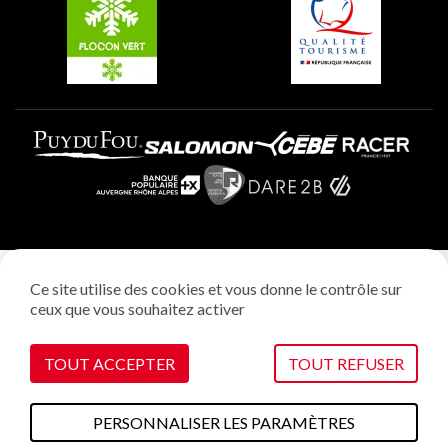
Plagne Aime 2000
Mentions légales
Ce site utilise des cookies et vous donne le contrôle sur
Politique vie privée
ceux que vous souhaitez activer
Réalisation: StudioJuillet
Gestion des cookies
TOUT ACCEPTER
TOUT REFUSER
PERSONNALISER LES PARAMÈTRES