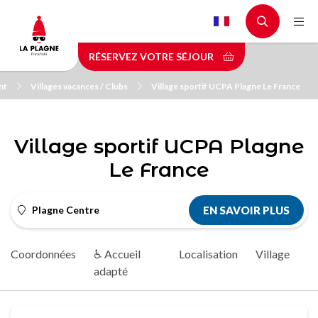
Aller
au
contenu
RÉSERVEZ VOTRE SÉJOUR
principal
nt
Villages vacances / Clubs
Village sportif UCPA Plagne Le France
Village sportif UCPA Plagne
Le France
Plagne Centre
EN SAVOIR PLUS
Coordonnées
♿ Accueil
Localisation
Village
adapté