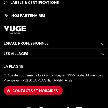
LABELS & CERTIFICATIONS
NOS PARTENAIRES
ESPACE PROFESSIONNEL
Adhérer à l'office de tourisme
LES VILLAGES
Classement des meublés
La Plagne Vallée
Taxe de séjour
LA PLAGNE
Montchavin - Les Coches
Médiathèque
Office de Tourisme de La Grande Plagne - 1355 route d’Aime - Les
Champagny-en-Vanoise
Provagnes - 73210 LA PLAGNE TARENTAISE
Logos La Plagne
Montalbert
Accès Wifi
CONTACTS ET HORAIRES
Plagne 1800
Maison des Propriétaires
Plagne Bellecôte
Salle de presse
Plagne Centre