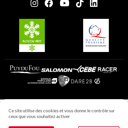
Charte des Acteurs Engagés
Plagne Soleil
Groupes et séminaires
Belle Plagne
Plagne Villages
Plagne Aime 2000
Mentions légales
Ce site utilise des cookies et vous donne le contrôle sur
Politique vie privée
ceux que vous souhaitez activer
Réalisation: StudioJuillet
Gestion des cookies