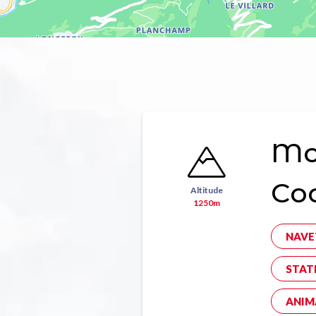
Mon
Co
Altitude
1250m
NAVE
STAT
ANIM