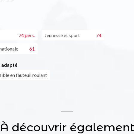
74 pers.
Jeunesse et sport
74
nationale
61
 adapté
ible en fauteuil roulant
À découvrir égalemen