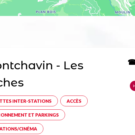
☎ 
tchavin - Les
ches
TTES INTER-STATIONS
ACCÈS
IONNEMENT ET PARKINGS
ATIONS/CINÉMA