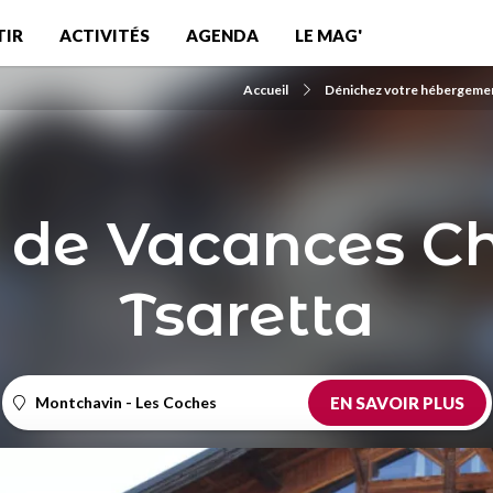
TIR
ACTIVITÉS
AGENDA
LE MAG'
Accueil
Dénichez votre hébergeme
 de Vacances Ch
Tsaretta
Montchavin - Les Coches
EN SAVOIR PLUS