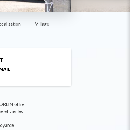
ocalisation
Village
ET
MAIL
TORLIN offre
 et vieilles
avoyarde