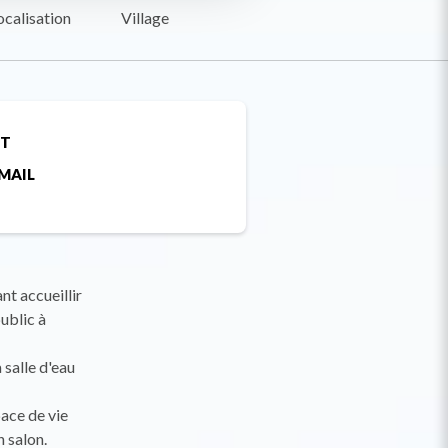
ocalisation
Village
ET
MAIL
t accueillir
ublic à
 salle d'eau
pace de vie
n salon.