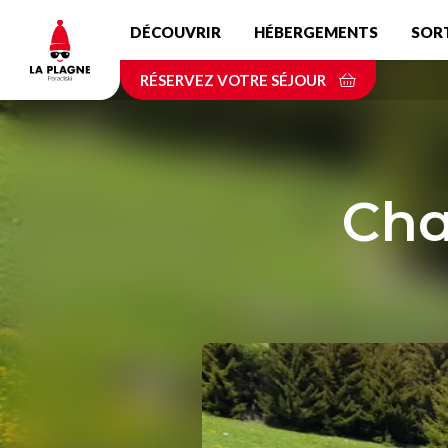
Aller
DÉCOUVRIR
HÉBERGEMENTS
SOR
au
contenu
RÉSERVEZ VOTRE SÉJOUR
principal
Cha