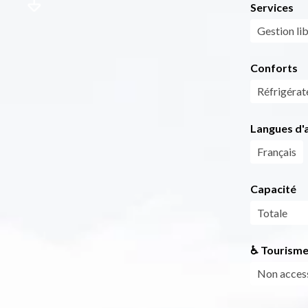
Services
Gestion li
Conforts
Réfrigérat
Langues d'a
Français
Capacité
Totale
♿ Tourisme
Non access