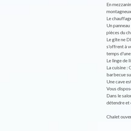
En mezzanine
montagneux
Le chauffage 
Un panneau s
pièces du ch
Le gîte ne D
s'offrent à v
temps d'une 
Le linge de li
La cuisine : 
barbecue sur 
Une cave est 
Vous dispose
Dans le salo
détendre et 
Chalet ouve