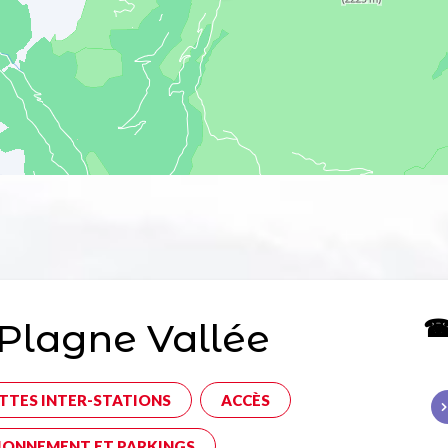
☎ 
Plagne Vallée
TTES INTER-STATIONS
ACCÈS
IONNEMENT ET PARKINGS