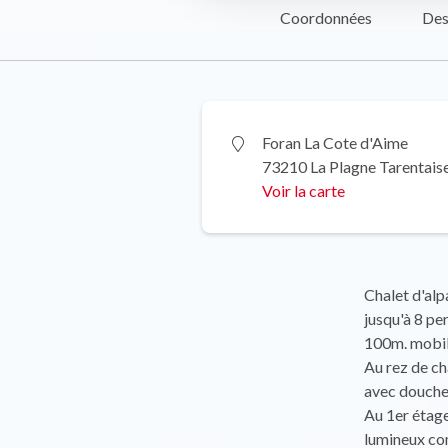
Coordonnées
Des
Foran La Cote d'Aime
73210 La Plagne Tarentais
Voir la carte
Chalet d'alp
jusqu'à 8 pe
100m. mobili
Au rez de ch
avec douche 
Au 1er étage
lumineux com