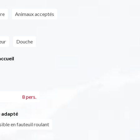
bre
Animaux acceptés
eur
Douche
ccueil
8 pers.
 adapté
ible en fauteuil roulant