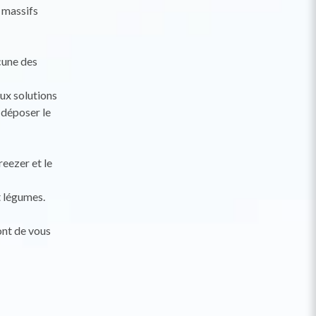
 massifs
cune des
ux solutions
s déposer le
reezer et le
t légumes.
ont de vous