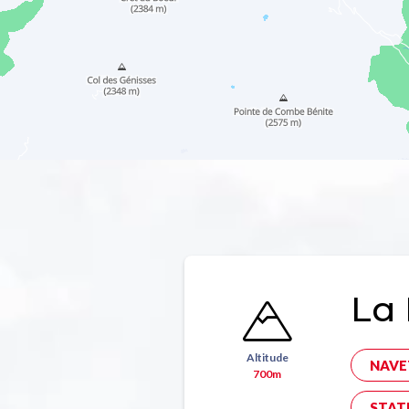
La 
Altitude
NAVE
700m
STAT