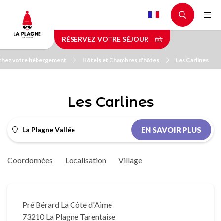
Aller
au
contenu
RÉSERVEZ VOTRE SÉJOUR
principal
chez votre hébergement
Hôtels et Chambres d'hôtes
Les Carlines
Les Carlines
La Plagne Vallée
EN SAVOIR PLUS
Coordonnées
Localisation
Village
Pré Bérard La Côte d'Aime
73210 La Plagne Tarentaise