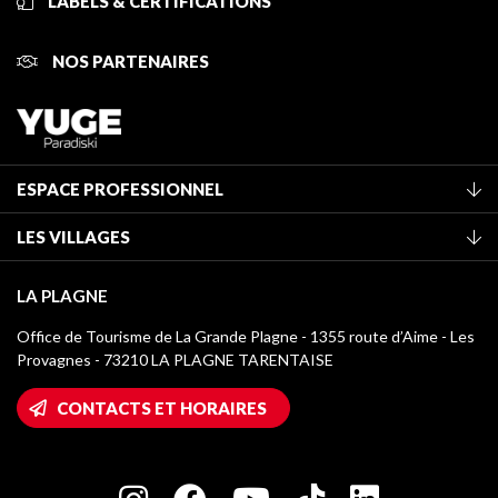
LABELS & CERTIFICATIONS
NOS PARTENAIRES
ESPACE PROFESSIONNEL
Adhérer à l'office de tourisme
LES VILLAGES
Classement des meublés
La Plagne Vallée
Taxe de séjour
LA PLAGNE
Champagny-en-Vanoise
Médiathèque
Office de Tourisme de La Grande Plagne - 1355 route d’Aime - Les
Montchavin - Les Coches
Provagnes - 73210 LA PLAGNE TARENTAISE
Logos La Plagne
Montalbert
Accès Wifi
CONTACTS ET HORAIRES
Plagne 1800
Maison des Propriétaires
Plagne Bellecôte
Salle de presse
Plagne Centre