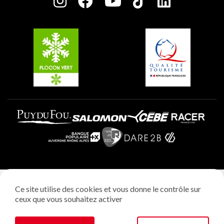
Charte des Acteurs Engagés
Plagne Soleil
Groupes et séminaires
Belle Plagne
Plagne Villages
Plagne Aime 2000
Mentions légales
Ce site utilise des cookies et vous donne le contrôle sur
Politique vie privée
ceux que vous souhaitez activer
Réalisation: StudioJuillet
Gestion des cookies