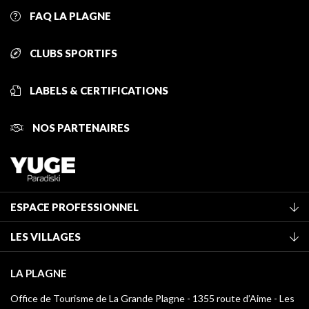
FAQ LA PLAGNE
CLUBS SPORTIFS
LABELS & CERTIFICATIONS
NOS PARTENAIRES
ESPACE PROFESSIONNEL
Adhérer à l'office de tourisme
LES VILLAGES
Classement des meublés
La Plagne Vallée
Taxe de séjour
LA PLAGNE
Montchavin - Les Coches
Médiathèque
Office de Tourisme de La Grande Plagne - 1355 route d’Aime - Les
Champagny-en-Vanoise