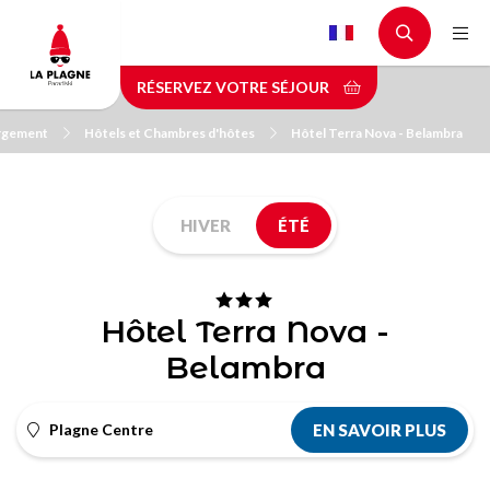
Aller
au
contenu
RÉSERVEZ VOTRE SÉJOUR
principal
ergement
Hôtels et Chambres d'hôtes
Hôtel Terra Nova - Belambra
HIVER
ÉTÉ
Hôtel Terra Nova -
Belambra
Plagne Centre
EN SAVOIR PLUS