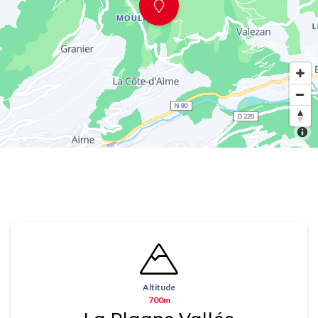
Altitude
700m