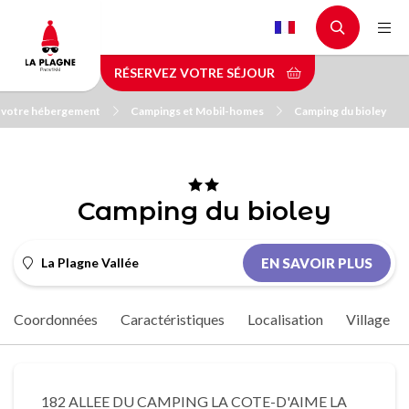
Aller
au
contenu
RÉSERVEZ VOTRE SÉJOUR
principal
 votre hébergement
Campings et Mobil-homes
Camping du bioley
Camping du bioley
La Plagne Vallée
EN SAVOIR PLUS
Coordonnées
Caractéristiques
Localisation
Village
182 ALLEE DU CAMPING LA COTE-D'AIME LA