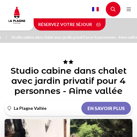
Aller
au
contenu
RÉSERVEZ VOTRE SÉJOUR
principal
s
Studio cabine dans chalet avec jardin privatif pour 4 personnes - Aime vallé
Studio cabine dans chalet
avec jardin privatif pour 4
personnes - Aime vallée
La Plagne Vallée
EN SAVOIR PLUS