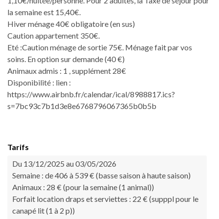
1,10€/nuitée/personne. Pour 2 adultes, la Taxe de séjour pour
la semaine est 15,40€.
Hiver ménage 40€ obligatoire (en sus)
Caution appartement 350€.
Eté :Caution ménage de sortie 75€. Ménage fait par vos
soins. En option sur demande (40 €)
Animaux admis : 1 , supplément 28€
Disponibilité : lien :
https://www.airbnb.fr/calendar/ical/8988817.ics?
s=7bc93c7b1d3e8e6768796067365b0b5b
Tarifs
Du 13/12/2025 au 03/05/2026
Semaine : de 406 à 539 € (basse saison à haute saison)
Animaux : 28 € (pour la semaine (1 animal))
Forfait location draps et serviettes : 22 € (supppl pour le
canapé lit (1 à 2 p))