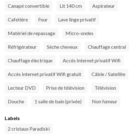
Canapé convertible
Lit 140 cm
Aspirateur
Cafetière
Four
Lave linge privatif
Matériel de repassage
Micro-ondes
Réfrigérateur
Sèche cheveux
Chauffage central
Chauffage électrique
Accès Internet privatif Wifi
Accès Internet privatif Wifi gratuit
Câble / Satellite
Lecteur DVD
Prise de télévision
Télévision
Douche
1 salle de bain (privée)
Non fumeur
Labels
2 cristaux Paradiski