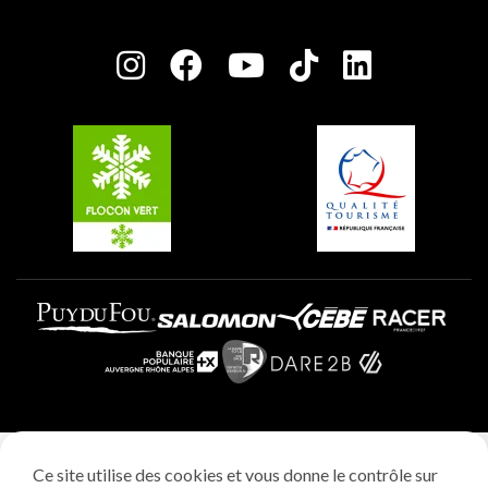
Plagne Bellecôte
Salle de presse
Plagne Centre
Charte des Acteurs Engagés
Plagne Soleil
Groupes et séminaires
Belle Plagne
Plagne Villages
Plagne Aime 2000
Mentions légales
Ce site utilise des cookies et vous donne le contrôle sur