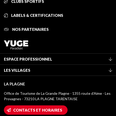
CLUBS SPORTIFS
LABELS & CERTIFICATIONS
NOS PARTENAIRES
ESPACE PROFESSIONNEL
Adhérer à l'office de tourisme
LES VILLAGES
Classement des meublés
La Plagne Vallée
Taxe de séjour
LA PLAGNE
Montchavin - Les Coches
Médiathèque
Office de Tourisme de La Grande Plagne - 1355 route d’Aime - Les
Champagny-en-Vanoise
Provagnes - 73210 LA PLAGNE TARENTAISE
Logos La Plagne
Montalbert
Accès Wifi
CONTACTS ET HORAIRES
Plagne 1800
Maison des Propriétaires