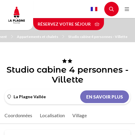
Aller
au
contenu
RÉSERVEZ VOTRE SÉJOUR
principal
ment
Appartements et chalets
Studio cabine 4 personnes - Villette
Studio cabine 4 personnes -
Villette
La Plagne Vallée
EN SAVOIR PLUS
Coordonnées
Localisation
Village