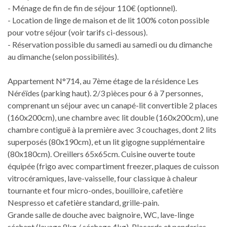
- Ménage de fin de fin de séjour 110€ (optionnel).
- Location de linge de maison et de lit 100% coton possible
pour votre séjour (voir tarifs ci-dessous).
- Réservation possible du samedi au samedi ou du dimanche
au dimanche (selon possibilités).
Appartement N°714, au 7ème étage de la résidence Les
Néréïdes (parking haut). 2/3 pièces pour 6 à 7 personnes,
comprenant un séjour avec un canapé-lit convertible 2 places
(160x200cm), une chambre avec lit double (160x200cm), une
chambre contiguë à la première avec 3 couchages, dont 2 lits
superposés (80x190cm), et un lit gigogne supplémentaire
(80x180cm). Oreillers 65x65cm. Cuisine ouverte toute
équipée (frigo avec compartiment freezer, plaques de cuisson
vitrocéramiques, lave-vaisselle, four classique à chaleur
tournante et four micro-ondes, bouilloire, cafetière
Nespresso et cafetière standard, grille-pain.
Grande salle de douche avec baignoire, WC, lave-linge
séchant (lavage 8kg / séchage 4kg). Placards et penderies.