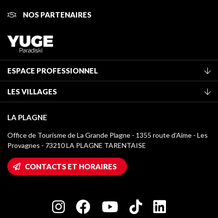
NOS PARTENAIRES
ESPACE PROFESSIONNEL
Adhérer à l'office de tourisme
LES VILLAGES
Classement des meublés
La Plagne Vallée
Taxe de séjour
LA PLAGNE
Montchavin - Les Coches
Médiathèque
Office de Tourisme de La Grande Plagne - 1355 route d’Aime - Les
Champagny-en-Vanoise
Provagnes - 73210 LA PLAGNE TARENTAISE
Logos La Plagne
Montalbert
Accès Wifi
CONTACTS ET HORAIRES
Plagne 1800
Maison des Propriétaires
Plagne Bellecôte
Salle de presse
Plagne Centre
Charte des Acteurs Engagés
Plagne Soleil