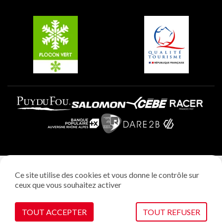
Groupes et séminaires
Belle Plagne
Plagne Villages
Plagne Aime 2000
Mentions légales
Ce site utilise des cookies et vous donne le contrôle sur
Politique vie privée
ceux que vous souhaitez activer
Réalisation: StudioJuillet
Gestion des cookies
TOUT ACCEPTER
TOUT REFUSER