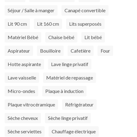
Séjour / Salle à manger
Canapé convertible
Lit 90 cm
Lit 160 cm
Lits superposés
Matériel Bébé
Chaise bébé
Lit bébé
Aspirateur
Bouilloire
Cafetière
Four
Hotte aspirante
Lave linge privatif
Lave vaisselle
Matériel de repassage
Micro-ondes
Plaque à induction
Plaque vitrocéramique
Réfrigérateur
Sèche cheveux
Sèche linge privatif
Sèche serviettes
Chauffage électrique