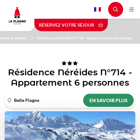
Aller
au
contenu
RÉSERVEZ VOTRE SÉJOUR
principal
ents et chalets
Résidence Néréides N°714 - Appartement 6 personnes
Résidence Néréides N°714 -
Appartement 6 personnes
Belle Plagne
EN SAVOIR PLUS