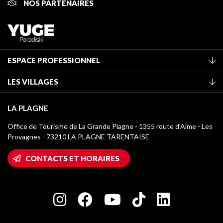
NOS PARTENAIRES
ESPACE PROFESSIONNEL
Adhérer à l'office de tourisme
LES VILLAGES
Classement des meublés
La Plagne Vallée
Taxe de séjour
LA PLAGNE
Montchavin - Les Coches
Médiathèque
Office de Tourisme de La Grande Plagne - 1355 route d’Aime - Les
Champagny-en-Vanoise
Provagnes - 73210 LA PLAGNE TARENTAISE
Logos La Plagne
Montalbert
Accès Wifi
CONTACTS ET HORAIRES
Plagne 1800
Maison des Propriétaires
Plagne Bellecôte
Salle de presse
Plagne Centre
Charte des Acteurs Engagés
Plagne Soleil
Groupes et séminaires
Belle Plagne