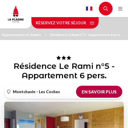
Aller
au
contenu
RÉSERVEZ VOTRE SÉJOUR
principal
Appartements et chalets
Résidence Le Rami n°5 - Appartement 6 pers.
Résidence Le Rami n°5 -
Appartement 6 pers.
Montchavin - Les Coches
EN SAVOIR PLUS