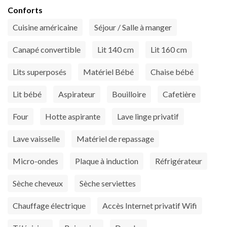
Conforts
Cuisine américaine
Séjour / Salle à manger
Canapé convertible
Lit 140 cm
Lit 160 cm
Lits superposés
Matériel Bébé
Chaise bébé
Lit bébé
Aspirateur
Bouilloire
Cafetière
Four
Hotte aspirante
Lave linge privatif
Lave vaisselle
Matériel de repassage
Micro-ondes
Plaque à induction
Réfrigérateur
Sèche cheveux
Sèche serviettes
Chauffage électrique
Accès Internet privatif Wifi