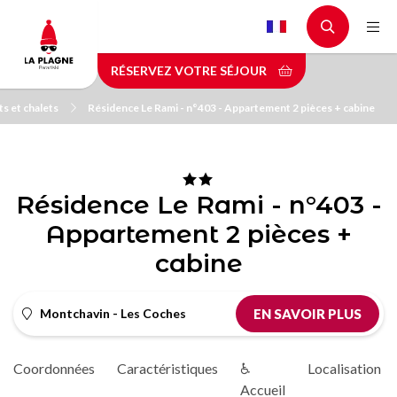
Aller
au
contenu
RÉSERVEZ VOTRE SÉJOUR
principal
s et chalets
Résidence Le Rami - n°403 - Appartement 2 pièces + cabine
Résidence Le Rami - n°403 -
Appartement 2 pièces +
cabine
Montchavin - Les Coches
EN SAVOIR PLUS
Coordonnées
Caractéristiques
♿
Localisation
Accueil