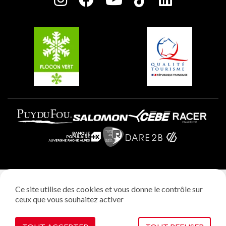
Plagne Soleil
Groupes et séminaires
Belle Plagne
Plagne Villages
Plagne Aime 2000
Mentions légales
Ce site utilise des cookies et vous donne le contrôle sur
Politique vie privée
ceux que vous souhaitez activer
Réalisation: StudioJuillet
Gestion des cookies