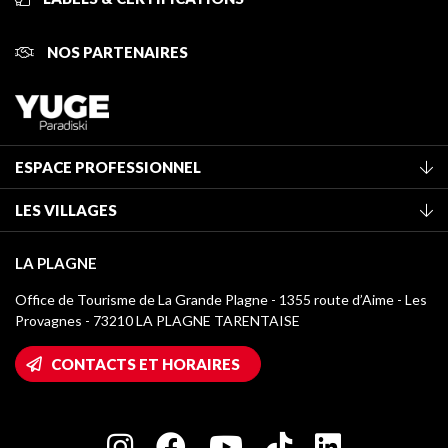
NOS PARTENAIRES
ESPACE PROFESSIONNEL
Adhérer à l'office de tourisme
LES VILLAGES
Classement des meublés
La Plagne Vallée
Taxe de séjour
LA PLAGNE
Montchavin - Les Coches
Médiathèque
Office de Tourisme de La Grande Plagne - 1355 route d’Aime - Les
Champagny-en-Vanoise
Provagnes - 73210 LA PLAGNE TARENTAISE
Logos La Plagne
Montalbert
Accès Wifi
CONTACTS ET HORAIRES
Plagne 1800
Maison des Propriétaires
Plagne Bellecôte
Salle de presse
Plagne Centre
Charte des Acteurs Engagés