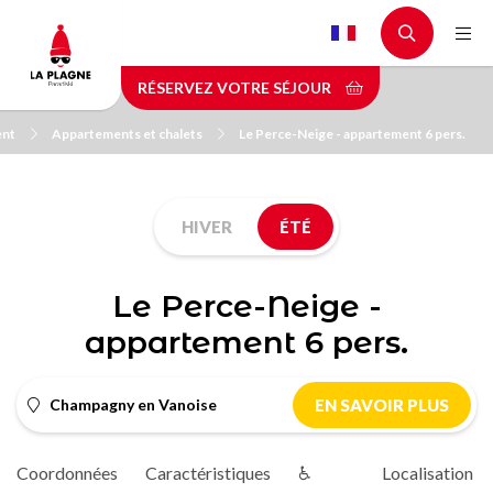
Aller
au
contenu
RÉSERVEZ VOTRE SÉJOUR
principal
ent
Appartements et chalets
Le Perce-Neige - appartement 6 pers.
HIVER
ÉTÉ
Le Perce-Neige -
appartement 6 pers.
Champagny en Vanoise
EN SAVOIR PLUS
Coordonnées
Caractéristiques
♿
Localisation