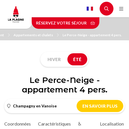
Aller
au
contenu
RÉSERVEZ VOTRE SÉJOUR
principal
ent
Appartements et chalets
Le Perce-Neige - appartement 4 pers.
HIVER
ÉTÉ
Le Perce-Neige -
appartement 4 pers.
Champagny en Vanoise
EN SAVOIR PLUS
Coordonnées
Caractéristiques
♿
Localisation