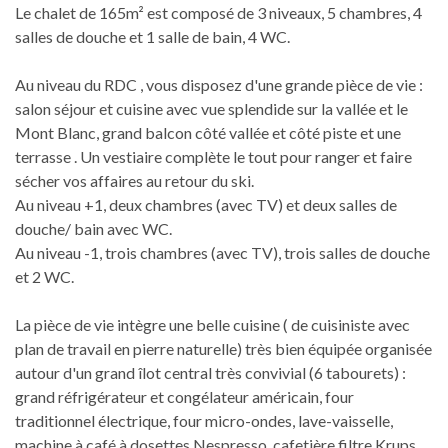
Le chalet de 165m² est composé de 3 niveaux, 5 chambres, 4
salles de douche et 1 salle de bain, 4 WC.
Au niveau du RDC , vous disposez d'une grande pièce de vie :
salon séjour et cuisine avec vue splendide sur la vallée et le
Mont Blanc, grand balcon côté vallée et côté piste et une
terrasse . Un vestiaire complète le tout pour ranger et faire
sécher vos affaires au retour du ski.
Au niveau +1, deux chambres (avec TV) et deux salles de
douche/ bain avec WC.
Au niveau -1, trois chambres (avec TV), trois salles de douche
et 2 WC.
La pièce de vie intègre une belle cuisine ( de cuisiniste avec
plan de travail en pierre naturelle) très bien équipée organisée
autour d'un grand îlot central très convivial (6 tabourets) :
grand réfrigérateur et congélateur américain, four
traditionnel électrique, four micro-ondes, lave-vaisselle,
machine à café à dosettes Nespresso, cafetière filtre Krups,