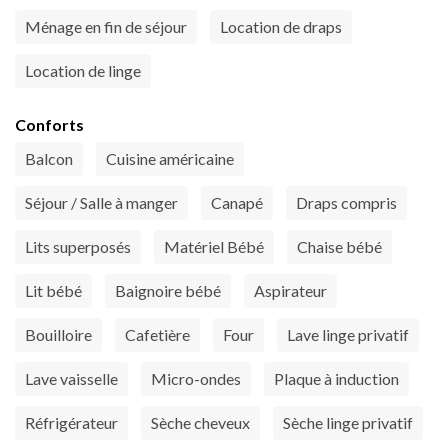
Ménage en fin de séjour
Location de draps
Location de linge
Conforts
Balcon
Cuisine américaine
Séjour / Salle à manger
Canapé
Draps compris
Lits superposés
Matériel Bébé
Chaise bébé
Lit bébé
Baignoire bébé
Aspirateur
Bouilloire
Cafetière
Four
Lave linge privatif
Lave vaisselle
Micro-ondes
Plaque à induction
Réfrigérateur
Sèche cheveux
Sèche linge privatif