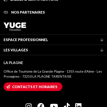
NOS PARTENAIRES
ESPACE PROFESSIONNEL
Adhérer à l'office de tourisme
LES VILLAGES
Classement des meublés
La Plagne Vallée
Taxe de séjour
LA PLAGNE
Montchavin - Les Coches
Médiathèque
Office de Tourisme de La Grande Plagne - 1355 route d’Aime - Les
Champagny-en-Vanoise
Provagnes - 73210 LA PLAGNE TARENTAISE
Logos La Plagne
Montalbert
Accès Wifi
CONTACTS ET HORAIRES
Plagne 1800
Maison des Propriétaires
Plagne Bellecôte
Salle de presse
Plagne Centre
Charte des Acteurs Engagés