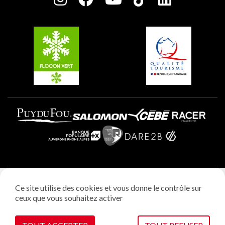
Plagne Soleil
Groupes et séminaires
Belle Plagne
Plagne Villages
Plagne Aime 2000
Mentions légales
Ce site utilise des cookies et vous donne le contrôle sur
Politique vie privée
ceux que vous souhaitez activer
Réalisation: StudioJuillet
Gestion des cookies