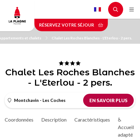
Aller
au
contenu
RÉSERVEZ VOTRE SÉJOUR
principal
Appartements et chalets
Chalet Les Roches Blanches - L'Eterlou - 2 pers.
Chalet Les Roches Blanches
- L'Eterlou - 2 pers.
Montchavin - Les Coches
EN SAVOIR PLUS
Coordonnées
Description
Caractéristiques
♿
Accueil
adapté