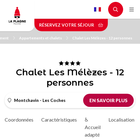
Aller
au
contenu
RÉSERVEZ VOTRE SÉJOUR
principal
ement
Appartements et chalets
Chalet Les Mélèzes - 12 personnes
Chalet Les Mélèzes - 12
personnes
Montchavin - Les Coches
EN SAVOIR PLUS
Coordonnées
Caractéristiques
♿
Localisation
Accueil
adapté