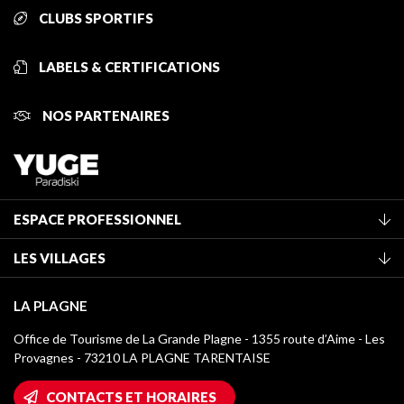
CLUBS SPORTIFS
LABELS & CERTIFICATIONS
NOS PARTENAIRES
ESPACE PROFESSIONNEL
Adhérer à l'office de tourisme
LES VILLAGES
Classement des meublés
La Plagne Vallée
Taxe de séjour
LA PLAGNE
Montchavin - Les Coches
Médiathèque
Office de Tourisme de La Grande Plagne - 1355 route d’Aime - Les
Champagny-en-Vanoise
Provagnes - 73210 LA PLAGNE TARENTAISE
Logos La Plagne
Montalbert
Accès Wifi
CONTACTS ET HORAIRES
Plagne 1800