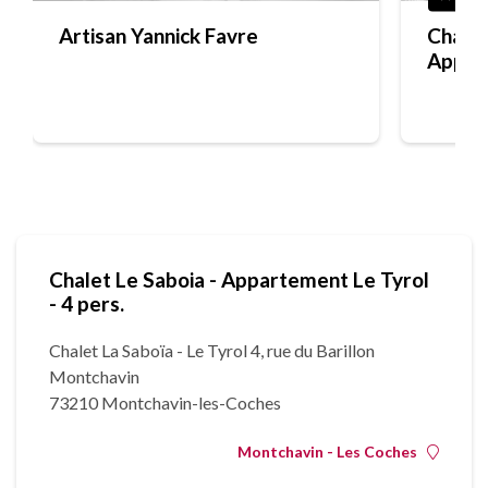
Artisan Yannick Favre
Chalet
Appar
11 per
Chalet Le Saboia - Appartement Le Tyrol
- 4 pers.
Chalet La Saboïa - Le Tyrol 4, rue du Barillon
Montchavin
73210 Montchavin-les-Coches
Montchavin - Les Coches