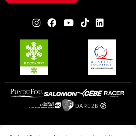
Maison des Propriétaires
Plagne Bellecôte
Salle de presse
Plagne Centre
Charte des Acteurs Engagés
Plagne Soleil
Groupes et séminaires
Belle Plagne
Plagne Villages
Plagne Aime 2000
Mentions légales