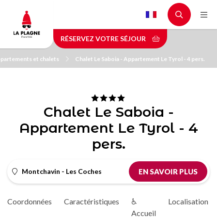
Aller
au
contenu
RÉSERVEZ VOTRE SÉJOUR
principal
partements et chalets
Chalet Le Saboia - Appartement Le Tyrol - 4 pers.
Chalet Le Saboia -
Appartement Le Tyrol - 4
pers.
Montchavin - Les Coches
EN SAVOIR PLUS
Coordonnées
Caractéristiques
♿
Localisation
Accueil