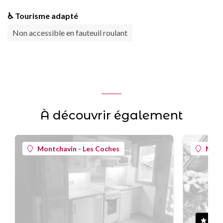
♿ Tourisme adapté
Non accessible en fauteuil roulant
À découvrir également
Montchavin - Les Coches
Mont