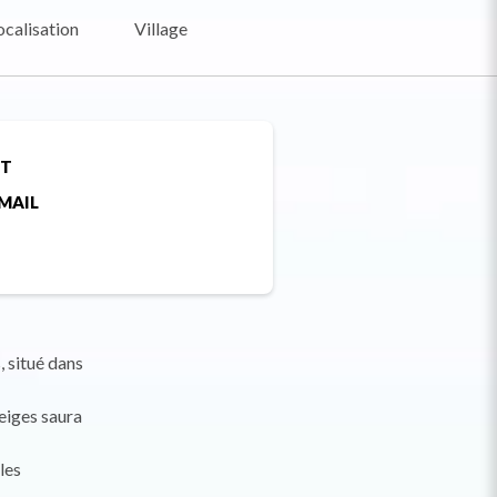
ocalisation
Village
ET
MAIL
, situé dans
neiges saura
les