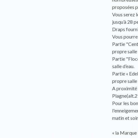
proposées pa
Vous serez l
jusqu’à 28 p
Draps fournis
Vous pourrez
Partie "Cen
propre salle 
Partie "Flo
salle d’eau.
Partie « Ed
propre salle 
A proximité 
Plagne(alt.
Pour les bons
l'enneigemen
matin et soi
« la Marque