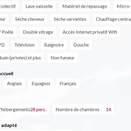
collectif
Lave vaisselle
Matériel de repassage
Micro-
eur
Sèche cheveux
Sèche serviettes
Chauffage centra
/ Poêle
Double vitrage
Accès Internet privatif Wifi
VD
Télévision
Baignoire
Douche
 bain (privées) et plus
Non fumeur
ccueil
Anglais
Espagnol
Français
d'hébergements
28 pers.
Nombre de chambres
14
 adapté