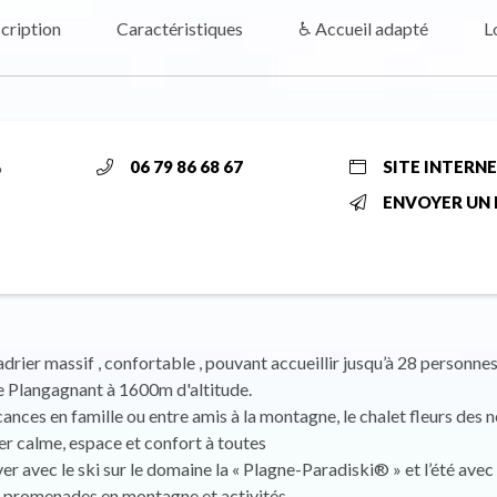
cription
Caractéristiques
♿ Accueil adapté
L
6
06 79 86 68 67
SITE INTERN
ENVOYER UN 
drier massif , confortable , pouvant accueillir jusqu’à 28 personnes
e Plangagnant à 1600m d'altitude.
ances en famille ou entre amis à la montagne, le chalet fleurs des 
r calme, espace et confort à toutes
iver avec le ski sur le domaine la « Plagne-Paradiski® » et l’été avec 
promenades en montagne et activités