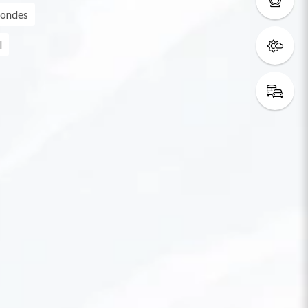
ondes
l