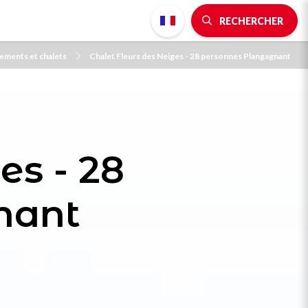
RECHERCHER
ements et chalets
Chalet Fleurs des Neiges - 28 personnes Plangagnant
es - 28
nant