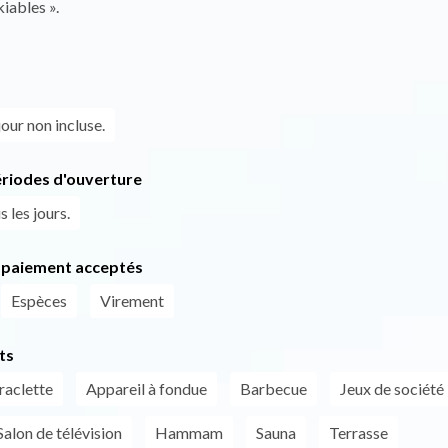
iables ».
our non incluse.
ériodes d'ouverture
 les jours.
paiement acceptés
Espèces
Virement
ts
raclette
Appareil à fondue
Barbecue
Jeux de société
Salon de télévision
Hammam
Sauna
Terrasse