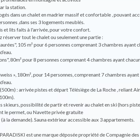
r la station.
ogés dans un chalet en madrier massif et confortable , pouvant accu
ersonnes ,dans ses 3 logements meublés.
 et lits faits à l'arrivée, pour votre confort.
 réserver tout le chalet ou seulement une partie :
taurées", 105 m² pour 6 personnes comprenant 3 chambres ayant c
d’eau.
cons", 80m² pour 8 personnes comprenant 4 chambres ayant chacun
elweiss », 180m², pour 14 personnes, comprenant 7 chambres ayant
d’eau.
(500m) : arrivée pistes et départ Télésiège de La Roche , reliant A
2100m).
 skieurs, possibilité de partir et revenir au chalet en ski (hors piste
t le permet, ou Navette privée gratuite
r (à la demande). Sauna extérieur accessible aux 3 appartements.
 PARADISKI est une marque déposée propriété de Compagnie des