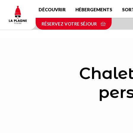
Aller
DÉCOUVRIR
HÉBERGEMENTS
SOR
au
contenu
RÉSERVEZ VOTRE SÉJOUR
principal
Chalet
per