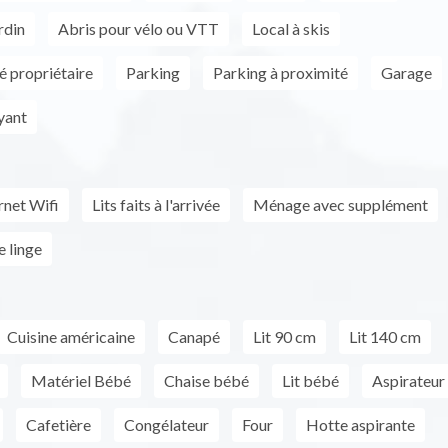
rdin
Abris pour vélo ou VTT
Local à skis
é propriétaire
Parking
Parking à proximité
Garage
yant
rnet Wifi
Lits faits à l'arrivée
Ménage avec supplément
e linge
Cuisine américaine
Canapé
Lit 90 cm
Lit 140 cm
Matériel Bébé
Chaise bébé
Lit bébé
Aspirateur
Cafetière
Congélateur
Four
Hotte aspirante