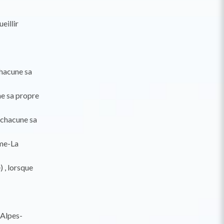
eillir
hacune sa
e sa propre
 chacune sa
ime-La
) , lorsque
 Alpes-