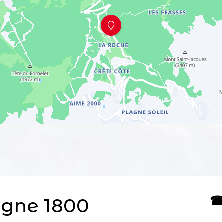
☎ 
agne 1800