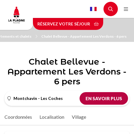
Aller
au
contenu
RÉSERVEZ VOTRE SÉJOUR
principal
tements et chalets
Chalet Bellevue - Appartement Les Verdons - 6 pers
Chalet Bellevue -
Appartement Les Verdons -
6 pers
Montchavin - Les Coches
EN SAVOIR PLUS
Coordonnées
Localisation
Village