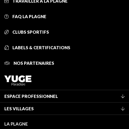
TRAVAILLER À LA PLAGNE
FAQ LA PLAGNE
CLUBS SPORTIFS
LABELS & CERTIFICATIONS
NOS PARTENAIRES
ESPACE PROFESSIONNEL
Adhérer à l'office de tourisme
LES VILLAGES
Classement des meublés
La Plagne Vallée
Taxe de séjour
LA PLAGNE
Montchavin - Les Coches