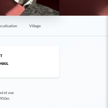
ocalisation
Village
ET
MAIL
ud et vue
 1950m