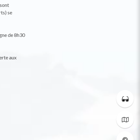
 sont
ts) se
agne de 8h30
erte aux