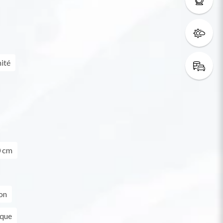
ité
0 cm
on
ique