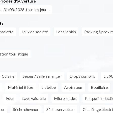
ériodes d'ouverture
u 31/08/2026, tous les jours.
ts
raclette
Jeux de société
Local à skis
Parking à proxim
ion touristique
Cuisine
Séjour / Salle à manger
Draps compris
Lit 9
Matériel Bébé
Lit bébé
Aspirateur
Bouilloire
Four
Lave vaisselle
Micro-ondes
Plaque à inducti
eur
Sèche cheveux
Sèche serviettes
Chauffage électr