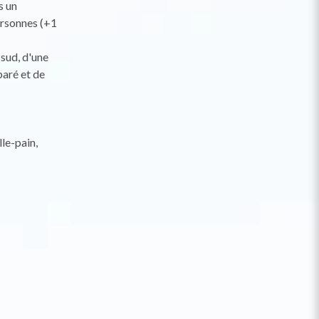
s un
ersonnes (+1
sud, d'une
paré et de
lle-pain,