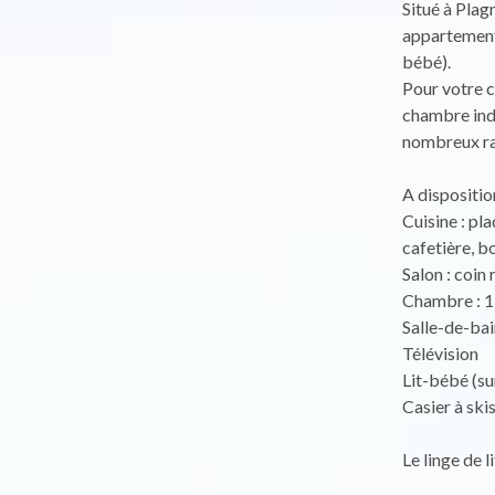
Situé à Plag
appartement
bébé).
Pour votre c
chambre indé
nombreux r
A dispositio
Cuisine : pla
cafetière, bo
Salon : coin
Chambre : 1 
Salle-de-bai
Télévision
Lit-bébé (s
Casier à ski
Le linge de l