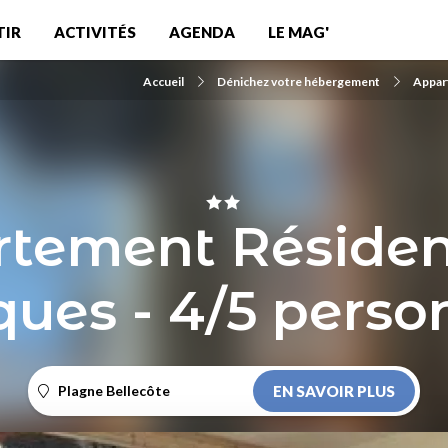
TIR
ACTIVITÉS
AGENDA
LE MAG'
Accueil
Dénichez votre hébergement
Appar
tement Résiden
ques - 4/5 perso
Plagne Bellecôte
EN SAVOIR PLUS