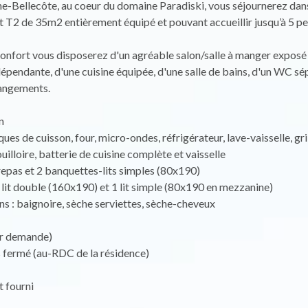
ne-Bellecôte, au coeur du domaine Paradiski, vous séjournerez dan
 T2 de 35m2 entièrement équipé et pouvant accueillir jusqu’à 5 p
onfort vous disposerez d'un agréable salon/salle à manger exposé 
pendante, d'une cuisine équipée, d'une salle de bains, d'un WC sé
angements.
n
ques de cuisson, four, micro-ondes, réfrigérateur, lave-vaisselle, gri
uilloire, batterie de cuisine complète et vaisselle
 repas et 2 banquettes-lits simples (80x190)
lit double (160x190) et 1 lit simple (80x190 en mezzanine)
ns : baignoire, sèche serviettes, sèche-cheveux
ur demande)
s fermé (au-RDC de la résidence)
it fourni