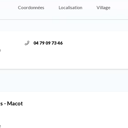
Coordonnées
Localisation
Village
04 79 09 73 46
e
s - Macot
e