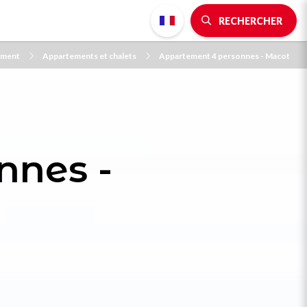
RECHERCHER
ement
Appartements et chalets
Appartement 4 personnes - Macot
nnes -