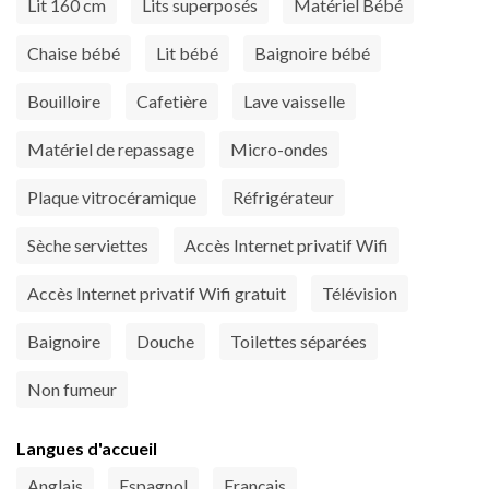
Lit 160 cm
Lits superposés
Matériel Bébé
Chaise bébé
Lit bébé
Baignoire bébé
Bouilloire
Cafetière
Lave vaisselle
Matériel de repassage
Micro-ondes
Plaque vitrocéramique
Réfrigérateur
Sèche serviettes
Accès Internet privatif Wifi
Accès Internet privatif Wifi gratuit
Télévision
Baignoire
Douche
Toilettes séparées
Non fumeur
Langues d'accueil
Anglais
Espagnol
Français