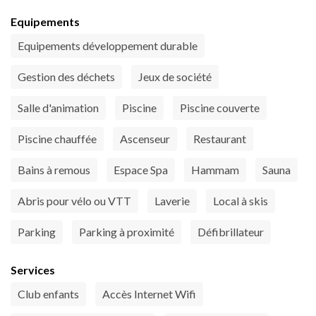
Equipements
Equipements développement durable
Gestion des déchets
Jeux de société
Salle d'animation
Piscine
Piscine couverte
Piscine chauffée
Ascenseur
Restaurant
Bains à remous
Espace Spa
Hammam
Sauna
Abris pour vélo ou VTT
Laverie
Local à skis
Parking
Parking à proximité
Défibrillateur
Services
Club enfants
Accès Internet Wifi