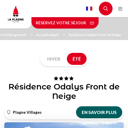
Aller
au
contenu
RÉSERVEZ VOTRE SÉJOUR
principal
tre hébergement
Accueil adapté
Résidence Odalys Front de Neige
HIVER
ÉTÉ
Résidence Odalys Front de
Neige
Plagne Villages
EN SAVOIR PLUS