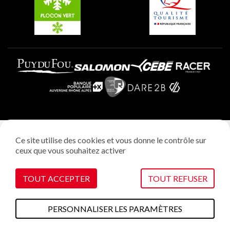
Plagne Aime 2000
Mentions légales
Ce site utilise des cookies et vous donne le contrôle sur
Politique vie privée
ceux que vous souhaitez activer
Réalisation: StudioJuillet
Gestion des cookies
TOUT ACCEPTER
TOUT REFUSER
PERSONNALISER LES PARAMÈTRES
A faire cet été
Plans & cartes
Webcams
Météo
Accès