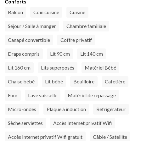
Conforts
Balcon
Coin cuisine
Cuisine
Séjour / Salle à manger
Chambre familiale
Canapé convertible
Coffre privatif
Draps compris
Lit 90 cm
Lit 140 cm
Lit 160 cm
Lits superposés
Matériel Bébé
Chaise bébé
Lit bébé
Bouilloire
Cafetière
Four
Lave vaisselle
Matériel de repassage
Micro-ondes
Plaque à induction
Réfrigérateur
Sèche serviettes
Accès Internet privatif Wifi
Accès Internet privatif Wifi gratuit
Câble / Satellite