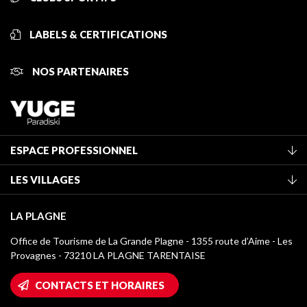
LABELS & CERTIFICATIONS
NOS PARTENAIRES
ESPACE PROFESSIONNEL
Adhérer à l'office de tourisme
LES VILLAGES
Classement des meublés
La Plagne Vallée
Taxe de séjour
LA PLAGNE
Montchavin - Les Coches
Médiathèque
Office de Tourisme de La Grande Plagne - 1355 route d’Aime - Les
Champagny-en-Vanoise
Provagnes - 73210 LA PLAGNE TARENTAISE
Logos La Plagne
Montalbert
Accès Wifi
CONTACTS ET HORAIRES
Plagne 1800
Maison des Propriétaires