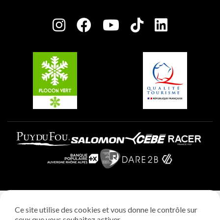
Plagne Bellecôte
Salle de presse
Plagne Centre
Charte des Acteurs Engagés
Plagne Soleil
Groupes et séminaires
Belle Plagne
Plagne Villages
Plagne Aime 2000
Mentions légales
Ce site utilise des cookies et vous donne le contrôle sur
Politique vie privée
ceux que vous souhaitez activer